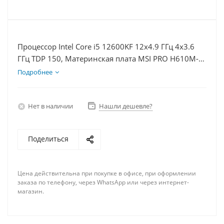
Процессор Intel Core i5 12600KF 12x4.9 ГГц 4x3.6
ГГц TDP 150, Материнская плата MSI PRO H610M-E,
Видеокарта GT 1030 2Гб, Память DDR4 16Gb,
Подробнее
Диски SSD 500Гб, БП 500Вт
Нет в наличии
Нашли дешевле?
Поделиться
Цена действительна при покупке в офисе, при оформлении
заказа по телефону, через WhatsApp или через интернет-
магазин.