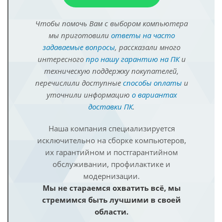
Чтобы помочь Вам с выбором компьютера
мы приготовили
ответы на часто
задаваемые вопросы
, рассказали много
интересного
про нашу гарантию на ПК
и
техническую поддержку покупателей,
перечислили доступные
способы оплаты
и
уточнили информацию
о вариантах
доставки ПК
.
Наша компания специализируется
исключительно на сборке компьютеров,
их гарантийном и постгарантийном
обслуживании, профилактике и
модернизации.
Мы не стараемся охватить всё, мы
стремимся быть лучшими в своей
области.