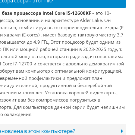
ссора собран этот ПК?
базе процессора Intel Core i5-12600KF
– это 10-
ссор, основанный на архитектуре Alder Lake. Он
ологию, комбинируя высокопроизводительные ядра (P-
 ядрами (E-cores) , имеет базовую тактовую частоту 3,7
повышается до 4,9 ГГц. Этот процессор будет одним из
 ПК или мощной рабочей станции в 2023-2025 году, т.
ельной мощностью, которая в ряде задач сопоставима
l Core i7-12700 и сочетается с довольно демократичной
оберут вам компьютер с оптимальной конфигурацией,
оевременной профилактики и предложат план
ения длительной, продуктивной и бесперебойной
яжении многих лет. Установка хорошей видеокарты,
озволит вам без компромиссов погрузиться в
порта. Для компьютеров данной серии будет нелишним
го охлаждения.
тановлена в этом компьютере?