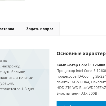
оставка
Задать вопрос
Основные характе
в по
Компьютер Core i5 12600KF
, настройку,
Процессор Intel Core i5 126
ит чуть больше
процессора ID-Cooling SE-2
ыполнить в течении
память 16Gb DDR4, Накопит
гураций,
HDD 2Тб WD Blue WD20EZAZ, 
вляется за 1-3 дня.
Блок питания ATX 500Вт