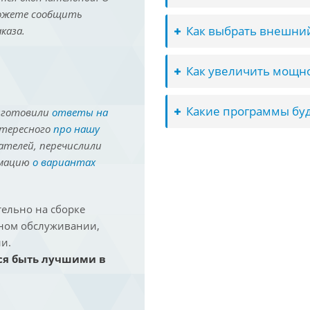
можете сообщить
Как выбрать внешний
каза.
Как увеличить мощно
Какие программы буд
иготовили
ответы на
нтересного
про нашу
ателей, перечислили
рмацию
о вариантах
ельно на сборке
йном обслуживании,
и.
ся быть лучшими в