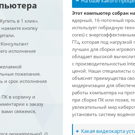
На базе какого проце
мпьютера
Этот компьютер собран на 
ядерный, 16-поточный проце
упить в 1 клик».
использует гибридную техн
и нажмите кнопку
cores) с энергоэффективными
детали.
ГГц, которая под нагрузкой 
. Консультант
лучших для сборки игрового
 его исполнения
обладает высокой вычислит
с производительностью Inte
 желаемой
ценой. Наши специалисты с
льные пожелания.
объяснят преимущества св
ть и срок исполнения
модернизации для обеспеч
работы компьютера на прот
ПК в корзину и
при сборке ПК или позже, п
омментарии к заказу
увлекательный мир киберс
 вами свяжемся,
установить систему водяно
Какая видеокарта ус
тся окончательной. О