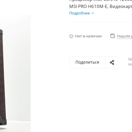
MSI PRO H610M-E, Видеокарт
1000Гб + HDD 2Тб, БП 500Вт
Подробнее
Нет в наличии
Нашли 
Ц
Поделиться
по