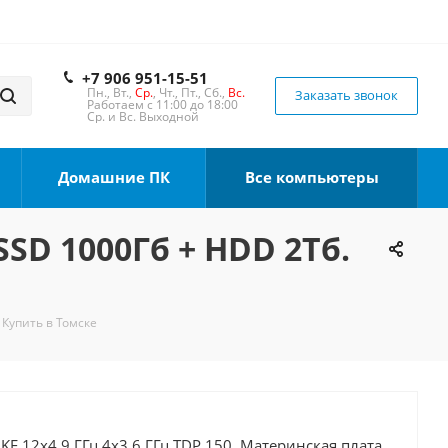
+7 906 951-15-51
Пн., Вт.,
Ср.
, Чт., Пт., Сб.,
Вс.
Заказать звонок
Работаем с 11:00 до 18:00
Ср. и Вс. Выходной
Домашние ПК
Все компьютеры
SSD 1000Гб + HDD 2Тб.
 Купить в Томске
0KF 12x4.9 ГГц 4x3.6 ГГц TDP 150, Материнская плата