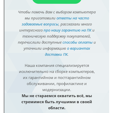
Чтобы помочь Вам с выбором компьютера
мы приготовили
ответы на часто
задаваемые вопросы
, рассказали много
интересного
про нашу гарантию на ПК
и
техническую поддержку покупателей,
перечислили доступные
способы оплаты
и
уточнили информацию
о вариантах
доставки ПК
.
Наша компания специализируется
исключительно на сборке компьютеров,
их гарантийном и постгарантийном
обслуживании, профилактике и
модернизации.
Мы не стараемся охватить всё, мы
стремимся быть лучшими в своей
области.