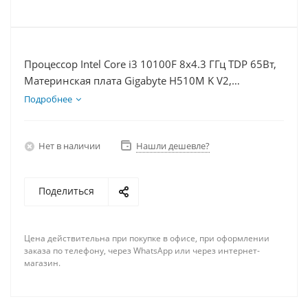
Процессор Intel Core i3 10100F 8x4.3 ГГц TDP 65Вт,
Материнская плата Gigabyte H510M K V2,
Видеокарта GTX 1630 4Гб, Память DDR4 16Gb,
Подробнее
Диски SSD 120Гб, БП 350Вт
Нет в наличии
Нашли дешевле?
Поделиться
Цена действительна при покупке в офисе, при оформлении
заказа по телефону, через WhatsApp или через интернет-
магазин.