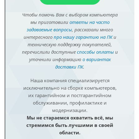
Чтобы помочь Вам с выбором компьютера
мы приготовили
ответы на часто
задаваемые вопросы
, рассказали много
интересного
про нашу гарантию на ПК
и
техническую поддержку покупателей,
перечислили доступные
способы оплаты
и
уточнили информацию
о вариантах
доставки ПК
.
Наша компания специализируется
исключительно на сборке компьютеров,
их гарантийном и постгарантийном
обслуживании, профилактике и
модернизации.
Мы не стараемся охватить всё, мы
стремимся быть лучшими в своей
области.