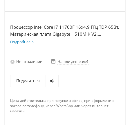
Процессор Intel Core i7 11700F 16x4.9 ГГц TDP 65Вт,
Материнская плата Gigabyte H510M K V2,
Видеокарта GTX 1630 4Гб, Память DDR4 8Gb,
Подробнее
Диски SSD 120Гб + HDD 1Тб, БП 350Вт
Нет в наличии
Нашли дешевле?
Поделиться
Цена действительна при покупке в офисе, при оформлении
заказа по телефону, через WhatsApp или через интернет-
магазин.