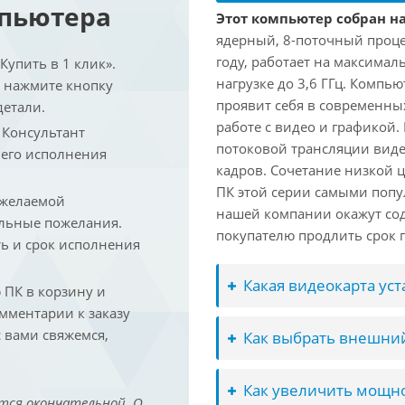
мпьютера
Этот компьютер собран на 
ядерный, 8-поточный проце
году, работает на максимал
упить в 1 клик».
нагрузке до 3,6 ГГц. Компь
и нажмите кнопку
проявит себя в современны
детали.
работе с видео и графикой.
. Консультант
потоковой трансляции виде
 его исполнения
кадров. Сочетание низкой 
ПК этой серии самыми попу
 желаемой
нашей компании окажут сод
льные пожелания.
покупателю продлить срок п
ть и срок исполнения
Какая видеокарта ус
ПК в корзину и
омментарии к заказу
 вами свяжемся,
Как выбрать внешний
Как увеличить мощно
тся окончательной. О