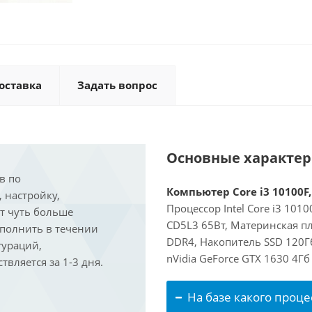
оставка
Задать вопрос
Основные характе
в по
Компьютер Core i3 10100F,
, настройку,
Процессор Intel Core i3 101
ит чуть больше
CD5L3 65Вт, Материнская пл
ыполнить в течении
DDR4, Накопитель SSD 120Г
гураций,
nVidia GeForce GTX 1630 4Г
вляется за 1-3 дня.
На базе какого проце