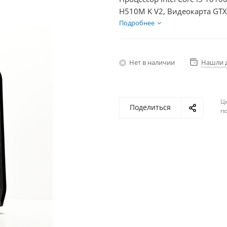
H510M K V2, Видеокарта GTX
HDD 2Тб, БП 350Вт
Подробнее
Нет в наличии
Нашли 
Ц
Поделиться
по