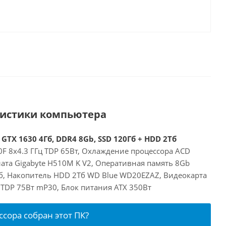
ристики компьютера
 GTX 1630 4Гб, DDR4 8Gb, SSD 120Гб + HDD 2Тб
00F 8x4.3 ГГц TDP 65Вт, Охлаждение процессора ACD
ата Gigabyte H510M K V2, Оперативная память 8Gb
б, Накопитель HDD 2Тб WD Blue WD20EZAZ, Видеокарта
б TDP 75Вт mP30, Блок питания ATX 350Вт
ссора собран этот ПК?