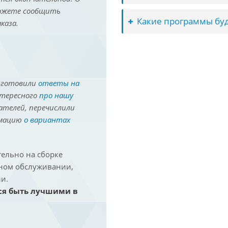
можете сообщить
Какие программы буд
каза.
иготовили
ответы на
нтересного
про нашу
ателей, перечислили
рмацию
о вариантах
ельно на сборке
йном обслуживании,
и.
ся быть лучшими в