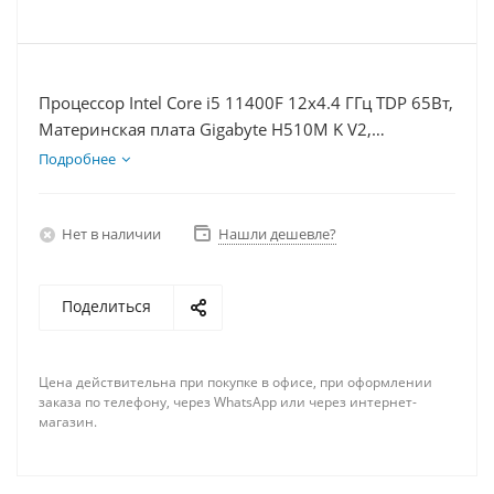
Процессор Intel Core i5 11400F 12x4.4 ГГц TDP 65Вт,
Материнская плата Gigabyte H510M K V2,
Видеокарта GTX 1630 4Гб, Память DDR4 8Gb,
Подробнее
Диски SSD 120Гб, БП 350Вт
Нет в наличии
Нашли дешевле?
Поделиться
Цена действительна при покупке в офисе, при оформлении
заказа по телефону, через WhatsApp или через интернет-
магазин.