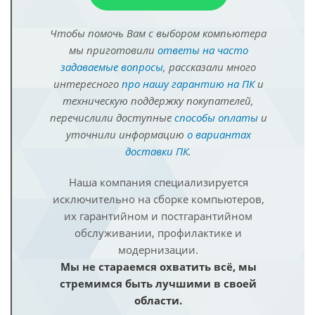
Чтобы помочь Вам с выбором компьютера
мы приготовили
ответы на часто
задаваемые вопросы
, рассказали много
интересного
про нашу гарантию на ПК
и
техническую поддержку покупателей,
перечислили доступные
способы оплаты
и
уточнили информацию
о вариантах
доставки ПК
.
Наша компания специализируется
исключительно на сборке компьютеров,
их гарантийном и постгарантийном
обслуживании, профилактике и
модернизации.
Мы не стараемся охватить всё, мы
стремимся быть лучшими в своей
области.