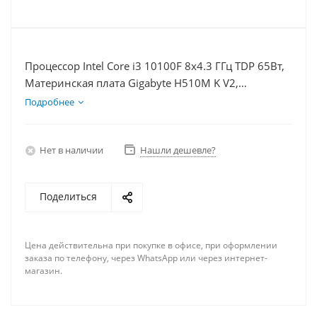
Процессор Intel Core i3 10100F 8x4.3 ГГц TDP 65Вт,
Материнская плата Gigabyte H510M K V2,
Видеокарта GTX 1630 4Гб, Память DDR4 32Gb,
Подробнее
Диски SSD 1000Гб + HDD 2Тб, БП 350Вт
Нет в наличии
Нашли дешевле?
Поделиться
Цена действительна при покупке в офисе, при оформлении
заказа по телефону, через WhatsApp или через интернет-
магазин.