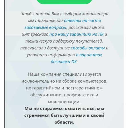
Чтобы помочь Вам с выбором компьютера
мы приготовили
ответы на часто
задаваемые вопросы
, рассказали много
интересного
про нашу гарантию на ПК
и
техническую поддержку покупателей,
перечислили доступные
способы оплаты
и
уточнили информацию
о вариантах
доставки ПК
.
Наша компания специализируется
исключительно на сборке компьютеров,
их гарантийном и постгарантийном
обслуживании, профилактике и
модернизации.
Мы не стараемся охватить всё, мы
стремимся быть лучшими в своей
области.