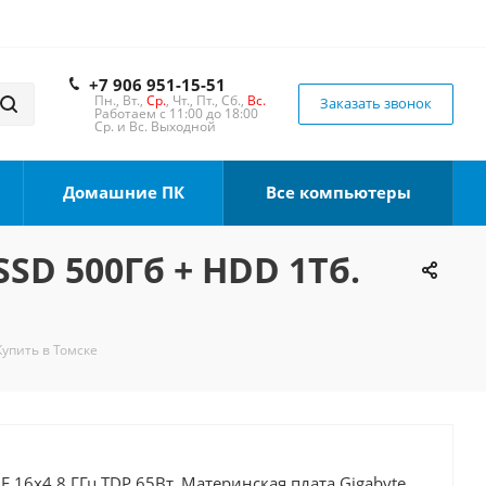
+7 906 951-15-51
Пн., Вт.,
Ср.
, Чт., Пт., Сб.,
Вс.
Заказать звонок
Работаем с 11:00 до 18:00
Ср. и Вс. Выходной
Домашние ПК
Все компьютеры
SSD 500Гб + HDD 1Тб.
Купить в Томске
0F 16x4.8 ГГц TDP 65Вт, Материнская плата Gigabyte