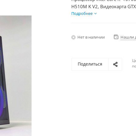
H510M K V2, Видеокарта GTX
HDD 1Тб, БП 350Вт
Подробнее
Нет в наличии
Нашли 
Ц
Поделиться
по