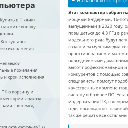
На базе какого проце
мпьютера
Этот компьютер собран на
мощный 8-ядерный, 16-поточ
упить в 1 клик».
выпущенный в 2020 году, ра
и нажмите кнопку
повышаться до 4,8 ГГц в ре
детали.
модельного ряда будут лег
. Консультант
созданием мультимедиа-кон
 его исполнения
проектированием и математ
повседневными домашними 
 желаемой
высот профессиональной и 
льные пожелания.
конкурентов с помощью со
ть и срок исполнения
специалисты помогут подоб
качественных компонентов,
ПК в корзину и
систему и базовое ПО. Уст
омментарии к заказу
модернизация ПК, своеврем
 вами свяжемся,
годы наслаждаться плавной
так же решать все остальн
тся окончательной. О