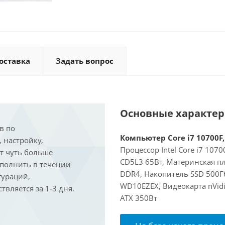
оставка
Задать вопрос
Основные характе
в по
Компьютер Core i7 10700F,
, настройку,
Процессор Intel Core i7 107
ит чуть больше
CD5L3 65Вт, Материнская п
ыполнить в течении
DDR4, Накопитель SSD 500Г
гураций,
WD10EZEX, Видеокарта nVidi
вляется за 1-3 дня.
ATX 350Вт