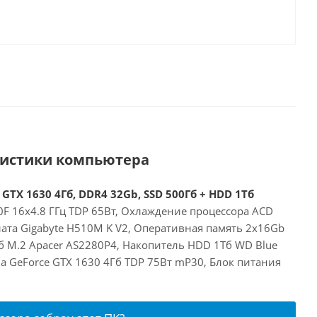
ристики компьютера
 GTX 1630 4Гб, DDR4 32Gb, SSD 500Гб + HDD 1Тб
00F 16x4.8 ГГц TDP 65Вт, Охлаждение процессора ACD
лата Gigabyte H510M K V2, Оперативная память 2x16Gb
б M.2 Apacer AS2280P4, Накопитель HDD 1Тб WD Blue
a GeForce GTX 1630 4Гб TDP 75Вт mP30, Блок питания