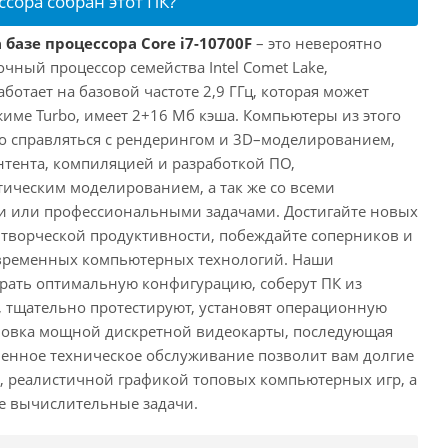
ссора собран этот ПК?
 базе процессора Core i7-10700F
– это невероятно
ный процессор семейства Intel Comet Lake,
ботает на базовой частоте 2,9 ГГц, которая может
жиме Turbo, имеет 2+16 Мб кэша. Компьютеры из этого
ко справляться с рендерингом и 3D–моделированием,
тента, компиляцией и разработкой ПО,
ическим моделированием, а так же со всеми
или профессиональными задачами. Достигайте новых
творческой продуктивности, побеждайте соперников и
временных компьютерных технологий. Наши
рать оптимальную конфигурацию, соберут ПК из
 тщательно протестируют, установят операционную
ановка мощной дискретной видеокарты, последующая
енное техническое обслуживание позволит вам долгие
, реалистичной графикой топовых компьютерных игр, а
ые вычислительные задачи.