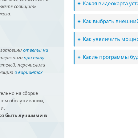
Какая видеокарта ус
можете сообщить
каза.
Как выбрать внешний
Как увеличить мощно
иготовили
ответы на
Какие программы буд
нтересного
про нашу
ателей, перечислили
рмацию
о вариантах
ельно на сборке
йном обслуживании,
и.
ся быть лучшими в