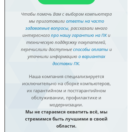
Чтобы помочь Вам с выбором компьютера
мы приготовили
ответы на часто
задаваемые вопросы
, рассказали много
интересного
про нашу гарантию на ПК
и
техническую поддержку покупателей,
перечислили доступные
способы оплаты
и
уточнили информацию
о вариантах
доставки ПК
.
Наша компания специализируется
исключительно на сборке компьютеров,
их гарантийном и постгарантийном
обслуживании, профилактике и
модернизации.
Мы не стараемся охватить всё, мы
стремимся быть лучшими в своей
области.