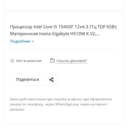
Процессор Intel Core i5 10400F 12x4.3 ГГц TDP 65Вт,
Материнская плата Gigabyte H510M K V2,
Видеокарта GTX 1630 4Гб, Память DDR4 8Gb,
Подробнее
Диски SSD 500Гб + HDD 1Тб, БП 350Вт
Нет в наличии
Нашли дешевле?
Поделиться
Цена действительна при покупке в офисе, при оформлении
заказа по телефону, через WhatsApp или через интернет-
магазин.