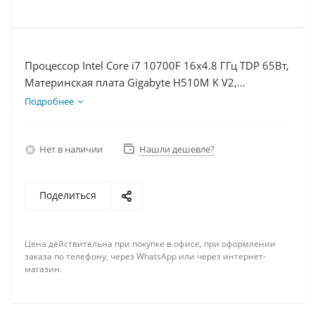
Процессор Intel Core i7 10700F 16x4.8 ГГц TDP 65Вт,
Материнская плата Gigabyte H510M K V2,
Видеокарта GTX 1630 4Гб, Память DDR4 32Gb,
Подробнее
Диски SSD 250Гб + HDD 1Тб, БП 350Вт
Нет в наличии
Нашли дешевле?
Поделиться
Цена действительна при покупке в офисе, при оформлении
заказа по телефону, через WhatsApp или через интернет-
магазин.