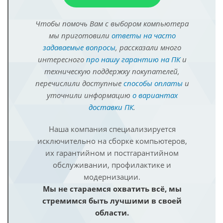
Чтобы помочь Вам с выбором компьютера
мы приготовили
ответы на часто
задаваемые вопросы
, рассказали много
интересного
про нашу гарантию на ПК
и
техническую поддержку покупателей,
перечислили доступные
способы оплаты
и
уточнили информацию
о вариантах
доставки ПК
.
Наша компания специализируется
исключительно на сборке компьютеров,
их гарантийном и постгарантийном
обслуживании, профилактике и
модернизации.
Мы не стараемся охватить всё, мы
стремимся быть лучшими в своей
области.