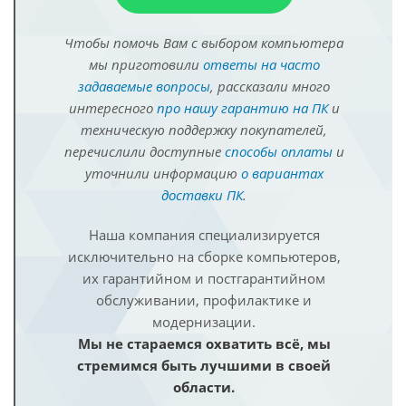
Чтобы помочь Вам с выбором компьютера
мы приготовили
ответы на часто
задаваемые вопросы
, рассказали много
интересного
про нашу гарантию на ПК
и
техническую поддержку покупателей,
перечислили доступные
способы оплаты
и
уточнили информацию
о вариантах
доставки ПК
.
Наша компания специализируется
исключительно на сборке компьютеров,
их гарантийном и постгарантийном
обслуживании, профилактике и
модернизации.
Мы не стараемся охватить всё, мы
стремимся быть лучшими в своей
области.