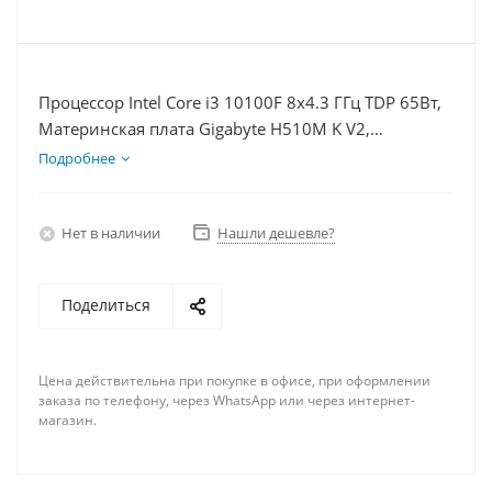
Процессор Intel Core i3 10100F 8x4.3 ГГц TDP 65Вт,
Материнская плата Gigabyte H510M K V2,
Видеокарта GTX 1630 4Гб, Память DDR4 32Gb,
Подробнее
Диски SSD 250Гб + HDD 1Тб, БП 350Вт
Нет в наличии
Нашли дешевле?
Поделиться
Цена действительна при покупке в офисе, при оформлении
заказа по телефону, через WhatsApp или через интернет-
магазин.