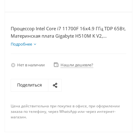
Процессор Intel Core i7 11700F 16x4.9 ГГц TDP 65Вт,
Материнская плата Gigabyte H510M K V2,
Видеокарта RTX 4070TiS 16Гб, Память DDR4 8Gb,
Подробнее
Диски SSD 500Гб + HDD 2Тб, БП 750Вт
Нет в наличии
Нашли дешевле?
Поделиться
Цена действительна при покупке в офисе, при оформлении
заказа по телефону, через WhatsApp или через интернет-
магазин.