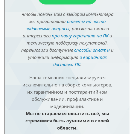
Чтобы помочь Вам с выбором компьютера
мы приготовили
ответы на часто
задаваемые вопросы
, рассказали много
интересного
про нашу гарантию на ПК
и
техническую поддержку покупателей,
перечислили доступные
способы оплаты
и
уточнили информацию
о вариантах
доставки ПК
.
Наша компания специализируется
исключительно на сборке компьютеров,
их гарантийном и постгарантийном
обслуживании, профилактике и
модернизации.
Мы не стараемся охватить всё, мы
стремимся быть лучшими в своей
области.