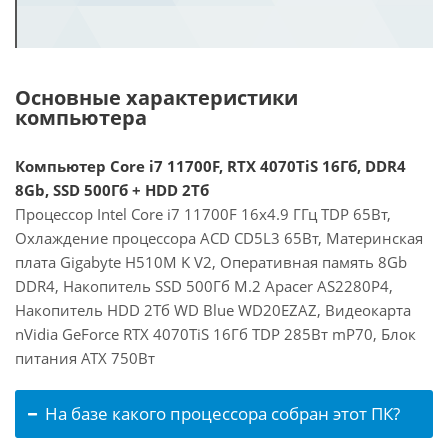
Основные характеристики
компьютера
Компьютер Core i7 11700F, RTX 4070TiS 16Гб, DDR4
8Gb, SSD 500Гб + HDD 2Тб
Процессор Intel Core i7 11700F 16x4.9 ГГц TDP 65Вт,
Охлаждение процессора ACD CD5L3 65Вт, Материнская
плата Gigabyte H510M K V2, Оперативная память 8Gb
DDR4, Накопитель SSD 500Гб M.2 Apacer AS2280P4,
Накопитель HDD 2Тб WD Blue WD20EZAZ, Видеокарта
nVidia GeForce RTX 4070TiS 16Гб TDP 285Вт mP70, Блок
питания ATX 750Вт
На базе какого процессора собран этот ПК?