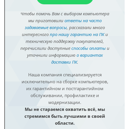
Чтобы помочь Вам с выбором компьютера
мы приготовили
ответы на часто
задаваемые вопросы
, рассказали много
интересного
про нашу гарантию на ПК
и
техническую поддержку покупателей,
перечислили доступные
способы оплаты
и
уточнили информацию
о вариантах
доставки ПК
.
Наша компания специализируется
исключительно на сборке компьютеров,
их гарантийном и постгарантийном
обслуживании, профилактике и
модернизации.
Мы не стараемся охватить всё, мы
стремимся быть лучшими в своей
области.