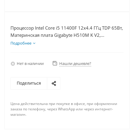
Процессор Intel Core i5 11400F 12x4.4 ГГц TDP 65Вт,
Материнская плата Gigabyte H510M K V2,
Видеокарта RTX 4070TiS 16Гб, Память DDR4 8Gb,
Подробнее
Диски SSD 500Гб, БП 750Вт
Нет в наличии
Нашли дешевле?
Поделиться
Цена действительна при покупке в офисе, при оформлении
заказа по телефону, через WhatsApp или через интернет-
магазин.