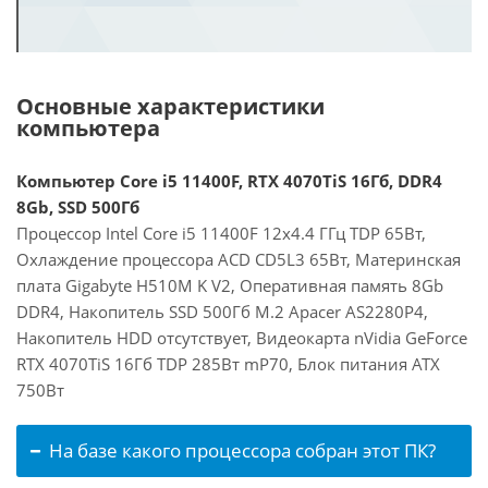
Основные характеристики
компьютера
Компьютер Core i5 11400F, RTX 4070TiS 16Гб, DDR4
8Gb, SSD 500Гб
Процессор Intel Core i5 11400F 12x4.4 ГГц TDP 65Вт,
Охлаждение процессора ACD CD5L3 65Вт, Материнская
плата Gigabyte H510M K V2, Оперативная память 8Gb
DDR4, Накопитель SSD 500Гб M.2 Apacer AS2280P4,
Накопитель HDD отсутствует, Видеокарта nVidia GeForce
RTX 4070TiS 16Гб TDP 285Вт mP70, Блок питания ATX
750Вт
На базе какого процессора собран этот ПК?