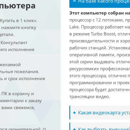
На базе какого проце
мпьютера
Этот компьютер собран на
процессор с 12 потоками, п
упить в 1 клик».
Lake. Процессор работает на
и нажмите кнопку
в режиме Turbo Boost, отл
детали.
производительности и хоро
. Консультант
рабочих станций. Установк
 его исполнения
оперативной памяти, произ
этой серии выдавать отлич
 желаемой
ресурсоемких профессиона
льные пожелания.
этого процессора, отлично 
ть и срок исполнения
программировании и проект
процессора будет достаточн
ПК в корзину и
трансляции видео.
омментарии к заказу
 вами свяжемся,
Какая видеокарта ус
Как выбрать внешний
тся окончательной. О