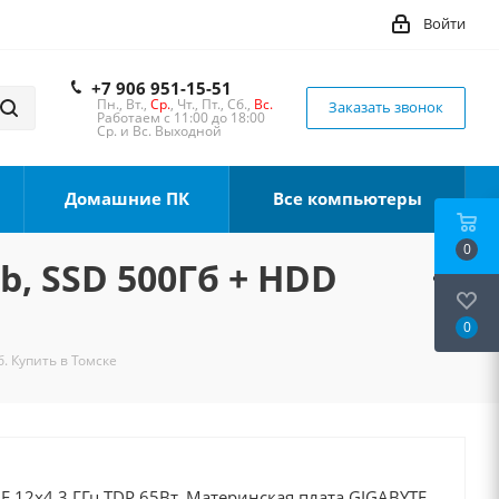
Войти
+7 906 951-15-51
Пн., Вт.,
Ср.
, Чт., Пт., Сб.,
Вс.
Заказать звонок
Работаем с 11:00 до 18:00
Ср. и Вс. Выходной
Домашние ПК
Все компьютеры
0
b, SSD 500Гб + HDD
0
б. Купить в Томске
00F 12x4.3 ГГц TDP 65Вт, Материнская плата GIGABYTE