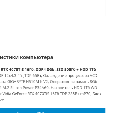
ристики компьютера
 RTX 4070TiS 16Гб, DDR4 8Gb, SSD 500Гб + HDD 1Тб
00F 12x4.3 ГГц TDP 65Вт, Охлаждение процессора ACD
лата GIGABYTE H510M K V2, Оперативная память 8Gb
 M.2 Silicon Power P34A60, Накопитель HDD 1Тб WD
nVidia GeForce RTX 4070TiS 16Гб TDP 285Вт mP70, Блок
ze