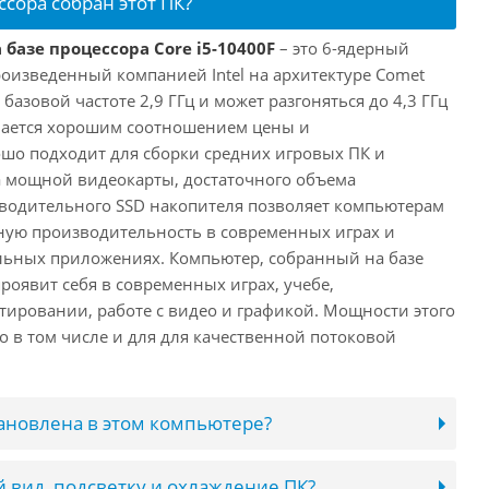
ссора собран этот ПК?
 базе процессора Core i5-10400F
– это 6-ядерный
роизведенный компанией Intel на архитектуре Comet
 базовой частоте 2,9 ГГц и может разгоняться до 4,3 ГГц
ичается хорошим соотношением цены и
шо подходит для сборки средних игровых ПК и
а мощной видеокарты, достаточного объема
водительного SSD накопителя позволяет компьютерам
ную производительность в современных играх и
льных приложениях. Компьютер, собранный на базе
проявит себя в современных играх, учебе,
ировании, работе с видео и графикой. Мощности этого
о в том числе и для для качественной потоковой
тановлена в этом компьютере?
 вид, подсветку и охлаждение ПК?