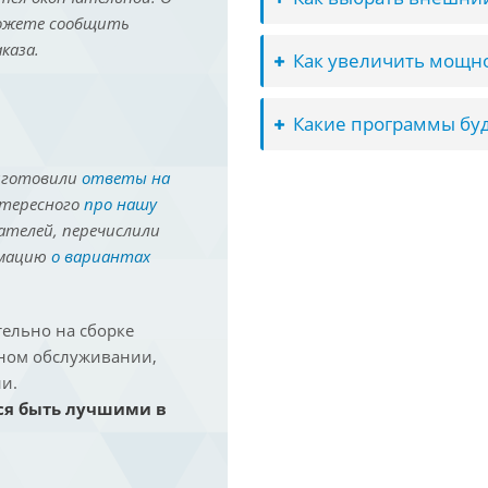
можете сообщить
каза.
Как увеличить мощно
Какие программы буд
иготовили
ответы на
нтересного
про нашу
ателей, перечислили
рмацию
о вариантах
ельно на сборке
йном обслуживании,
и.
ся быть лучшими в