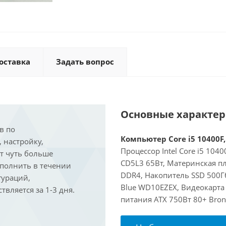
оставка
Задать вопрос
Основные характе
в по
Компьютер Core i5 10400F,
, настройку,
Процессор Intel Core i5 104
ит чуть больше
CD5L3 65Вт, Материнская п
ыполнить в течении
DDR4, Накопитель SSD 500Гб
гураций,
Blue WD10EZEX, Видеокарта 
вляется за 1-3 дня.
питания ATX 750Вт 80+ Bron