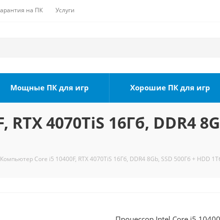
Гарантия на ПК
Услуги
Мощные ПК для игр
Хорошие ПК для игр
, RTX 4070TiS 16Гб, DDR4 8G
Компьютер Core i5 10400F, RTX 4070TiS 16Гб, DDR4 8Gb, SSD 500Гб + HDD 1Т
Процессор Intel Core i5 104