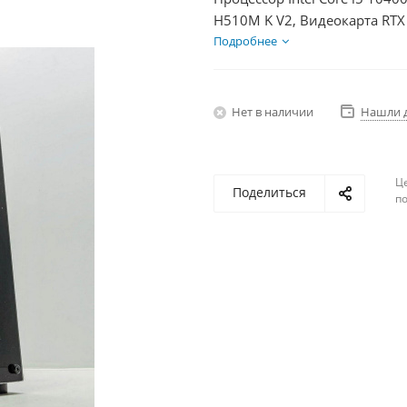
H510M K V2, Видеокарта RTX
+ HDD 1Тб, БП 750Вт
Подробнее
Нет в наличии
Нашли 
Ц
Поделиться
по