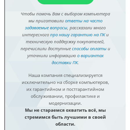
Чтобы помочь Вам с выбором компьютера
мы приготовили
ответы на часто
задаваемые вопросы
, рассказали много
интересного
про нашу гарантию на ПК
и
техническую поддержку покупателей,
перечислили доступные
способы оплаты
и
уточнили информацию
о вариантах
доставки ПК
.
Наша компания специализируется
исключительно на сборке компьютеров,
их гарантийном и постгарантийном
обслуживании, профилактике и
модернизации.
Мы не стараемся охватить всё, мы
стремимся быть лучшими в своей
области.