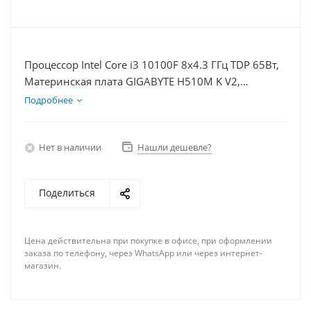
Процессор Intel Core i3 10100F 8x4.3 ГГц TDP 65Вт,
Материнская плата GIGABYTE H510M K V2,
Видеокарта RTX 4070S 12Гб, Память DDR4 8Gb,
Подробнее
Диски SSD 500Гб + HDD 2Тб, БП 750Вт
Нет в наличии
Нашли дешевле?
Поделиться
Цена действительна при покупке в офисе, при оформлении
заказа по телефону, через WhatsApp или через интернет-
магазин.