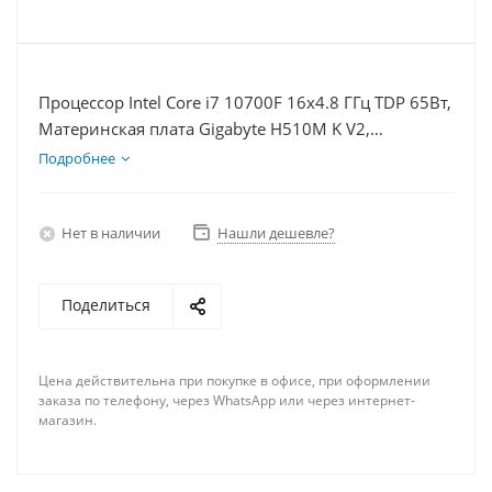
Процессор Intel Core i7 10700F 16x4.8 ГГц TDP 65Вт,
Материнская плата Gigabyte H510M K V2,
Видеокарта RTX 4070S 12Гб, Память DDR4 8Gb,
Подробнее
Диски SSD 500Гб + HDD 2Тб, БП 750Вт
Нет в наличии
Нашли дешевле?
Поделиться
Цена действительна при покупке в офисе, при оформлении
заказа по телефону, через WhatsApp или через интернет-
магазин.