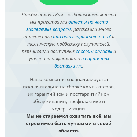
Чтобы помочь Вам с выбором компьютера
мы приготовили
ответы на часто
задаваемые вопросы
, рассказали много
интересного
про нашу гарантию на ПК
и
техническую поддержку покупателей,
перечислили доступные
способы оплаты
и
уточнили информацию
о вариантах
доставки ПК
.
Наша компания специализируется
исключительно на сборке компьютеров,
их гарантийном и постгарантийном
обслуживании, профилактике и
модернизации.
Мы не стараемся охватить всё, мы
стремимся быть лучшими в своей
области.