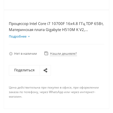
Процессор Intel Core i7 10700F 16x4.8 ГГц TDP 65Вт,
Материнская плата Gigabyte H510M K V2,
Видеокарта RTX 4070S 12Гб, Память DDR4 8Gb,
Подробнее
Диски SSD 500Гб + HDD 1Тб, БП 750Вт
Нет в наличии
Нашли дешевле?
Поделиться
Цена действительна при покупке в офисе, при оформлении
заказа по телефону, через WhatsApp или через интернет-
магазин.