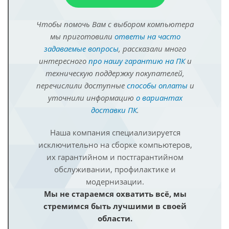
Чтобы помочь Вам с выбором компьютера
мы приготовили
ответы на часто
задаваемые вопросы
, рассказали много
интересного
про нашу гарантию на ПК
и
техническую поддержку покупателей,
перечислили доступные
способы оплаты
и
уточнили информацию
о вариантах
доставки ПК
.
Наша компания специализируется
исключительно на сборке компьютеров,
их гарантийном и постгарантийном
обслуживании, профилактике и
модернизации.
Мы не стараемся охватить всё, мы
стремимся быть лучшими в своей
области.