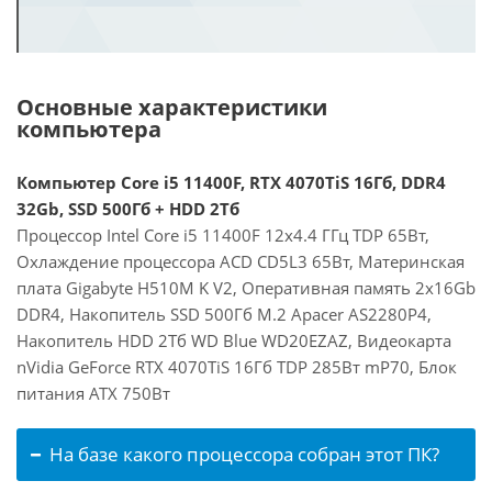
Основные характеристики
компьютера
Компьютер Core i5 11400F, RTX 4070TiS 16Гб, DDR4
32Gb, SSD 500Гб + HDD 2Тб
Процессор Intel Core i5 11400F 12x4.4 ГГц TDP 65Вт,
Охлаждение процессора ACD CD5L3 65Вт, Материнская
плата Gigabyte H510M K V2, Оперативная память 2x16Gb
DDR4, Накопитель SSD 500Гб M.2 Apacer AS2280P4,
Накопитель HDD 2Тб WD Blue WD20EZAZ, Видеокарта
nVidia GeForce RTX 4070TiS 16Гб TDP 285Вт mP70, Блок
питания ATX 750Вт
На базе какого процессора собран этот ПК?