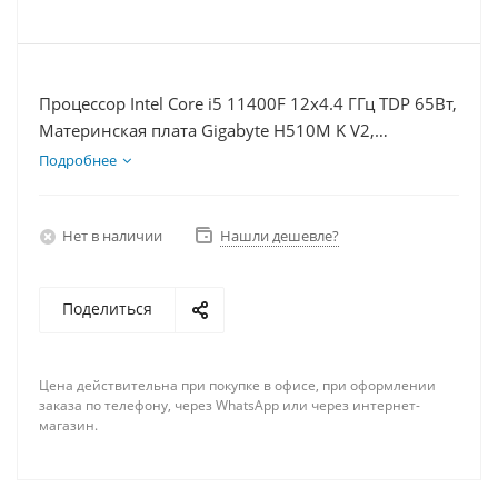
Процессор Intel Core i5 11400F 12x4.4 ГГц TDP 65Вт,
Материнская плата Gigabyte H510M K V2,
Видеокарта RTX 4070TiS 16Гб, Память DDR4 32Gb,
Подробнее
Диски SSD 500Гб + HDD 2Тб, БП 750Вт
Нет в наличии
Нашли дешевле?
Поделиться
Цена действительна при покупке в офисе, при оформлении
заказа по телефону, через WhatsApp или через интернет-
магазин.