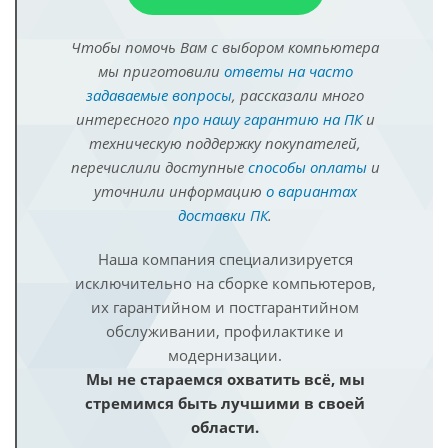
Чтобы помочь Вам с выбором компьютера
мы приготовили
ответы на часто
задаваемые вопросы
, рассказали много
интересного
про нашу гарантию на ПК
и
техническую поддержку покупателей,
перечислили доступные
способы оплаты
и
уточнили информацию
о вариантах
доставки ПК
.
Наша компания специализируется
исключительно на сборке компьютеров,
их гарантийном и постгарантийном
обслуживании, профилактике и
модернизации.
Мы не стараемся охватить всё, мы
стремимся быть лучшими в своей
области.