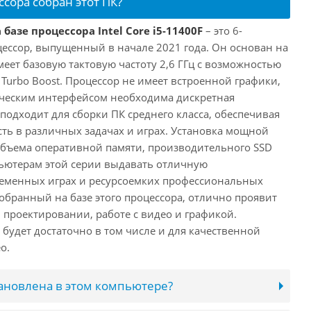
ссора собран этот ПК?
базе процессора Intel Core i5-11400F
– это 6-
ессор, выпущенный в начале 2021 года. Он основан на
имеет базовую тактовую частоту 2,6 ГГц с возможностью
е Turbo Boost. Процессор не имеет встроенной графики,
ическим интерфейсом необходима дискретная
 подходит для сборки ПК среднего класса, обеспечивая
ь в различных задачах и играх. Установка мощной
объема оперативной памяти, производительного SSD
ьютерам этой серии выдавать отличную
ременных играх и ресурсоемких профессиональных
обранный на базе этого процессора, отлично проявит
 проектировании, работе с видео и графикой.
будет достаточно в том числе и для качественной
о.
тановлена в этом компьютере?