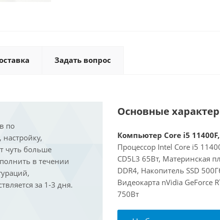
оставка
Задать вопрос
Основные характе
в по
Компьютер Core i5 11400F,
, настройку,
Процессор Intel Core i5 114
ит чуть больше
CD5L3 65Вт, Материнская п
ыполнить в течении
DDR4, Накопитель SSD 500Гб
гураций,
Видеокарта nVidia GeForce 
вляется за 1-3 дня.
750Вт