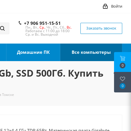
Войти
+7 906 951-15-51
Пн., Вт.,
Ср.
, Чт., Пт., Сб.,
Вс.
Заказать звонок
Работаем с 11:00 до 18:00
Ср. и Вс. Выходной
Домашние ПК
Все компьютеры
0
Gb, SSD 500Гб. Купить
0
в Томске
0F 12x4.4 ГГц TDP 65Вт, Материнская плата Gigabyte