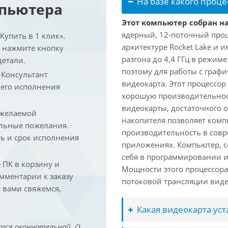
На базе какого проце
мпьютера
Этот компьютер собран на 
ядерный, 12-поточный проц
упить в 1 клик».
архитектуре Rocket Lake и 
и нажмите кнопку
разгона до 4,4 ГГц в режим
детали.
поэтому для работы с граф
. Консультант
видеокарта. Этот процессор
 его исполнения
хорошую производительност
видеокарты, достаточного 
 желаемой
накопителя позволяет комп
льные пожелания.
производительность в сов
ть и срок исполнения
приложениях. Компьютер, с
себя в программировании и
ПК в корзину и
Мощности этого процессора 
омментарии к заказу
потоковой трансляции виде
 вами свяжемся,
Какая видеокарта ус
тся окончательной. О