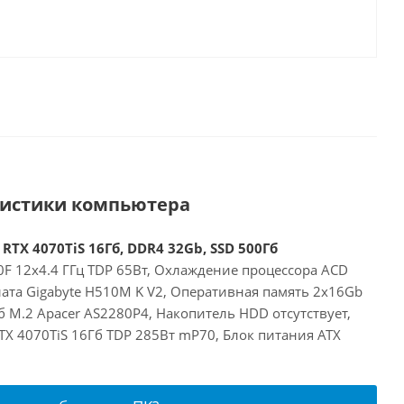
ристики компьютера
 RTX 4070TiS 16Гб, DDR4 32Gb, SSD 500Гб
00F 12x4.4 ГГц TDP 65Вт, Охлаждение процессора ACD
лата Gigabyte H510M K V2, Оперативная память 2x16Gb
 M.2 Apacer AS2280P4, Накопитель HDD отсутствует,
RTX 4070TiS 16Гб TDP 285Вт mP70, Блок питания ATX