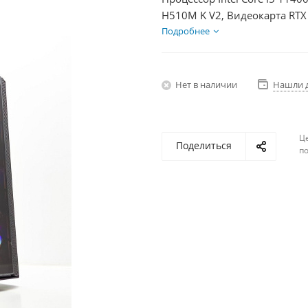
H510M K V2, Видеокарта RTX
SSD 500Гб, БП 750Вт
Подробнее
Нет в наличии
Нашли 
Ц
Поделиться
по