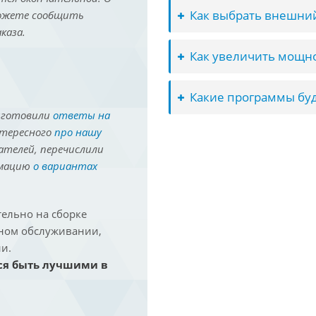
Как выбрать внешний
можете сообщить
каза.
Как увеличить мощно
Какие программы буд
иготовили
ответы на
нтересного
про нашу
ателей, перечислили
рмацию
о вариантах
ельно на сборке
йном обслуживании,
и.
ся быть лучшими в