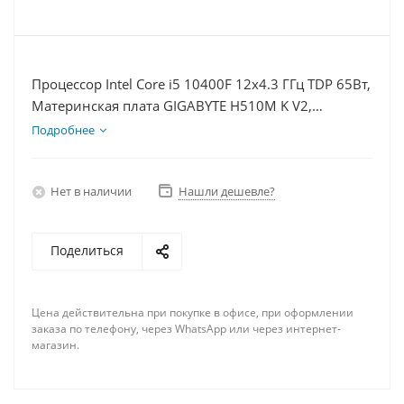
Процессор Intel Core i5 10400F 12x4.3 ГГц TDP 65Вт,
Материнская плата GIGABYTE H510M K V2,
Видеокарта RTX 4070S 12Гб, Память DDR4 32Gb,
Подробнее
Диски SSD 500Гб + HDD 1Тб, БП 750Вт
Нет в наличии
Нашли дешевле?
Поделиться
Цена действительна при покупке в офисе, при оформлении
заказа по телефону, через WhatsApp или через интернет-
магазин.