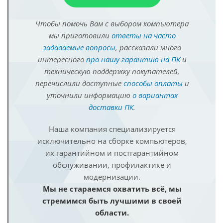
Чтобы помочь Вам с выбором компьютера
мы приготовили
ответы на часто
задаваемые вопросы
, рассказали много
интересного
про нашу гарантию на ПК
и
техническую поддержку покупателей,
перечислили доступные
способы оплаты
и
уточнили информацию
о вариантах
доставки ПК
.
Наша компания специализируется
исключительно на сборке компьютеров,
их гарантийном и постгарантийном
обслуживании, профилактике и
модернизации.
Мы не стараемся охватить всё, мы
стремимся быть лучшими в своей
области.