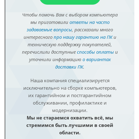
Чтобы помочь Вам с выбором компьютера
мы приготовили
ответы на часто
задаваемые вопросы
, рассказали много
интересного
про нашу гарантию на ПК
и
техническую поддержку покупателей,
перечислили доступные
способы оплаты
и
уточнили информацию
о вариантах
доставки ПК
.
Наша компания специализируется
исключительно на сборке компьютеров,
их гарантийном и постгарантийном
обслуживании, профилактике и
модернизации.
Мы не стараемся охватить всё, мы
стремимся быть лучшими в своей
области.