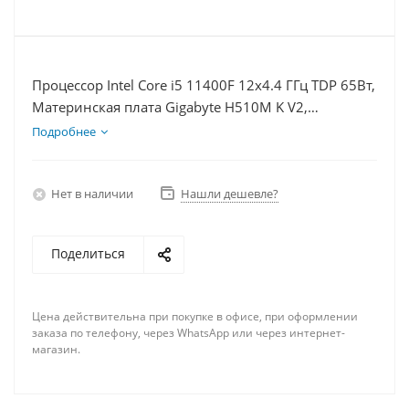
Процессор Intel Core i5 11400F 12x4.4 ГГц TDP 65Вт,
Материнская плата Gigabyte H510M K V2,
Видеокарта RTX 4070S 12Гб, Память DDR4 32Gb,
Подробнее
Диски SSD 500Гб + HDD 1Тб, БП 750Вт
Нет в наличии
Нашли дешевле?
Поделиться
Цена действительна при покупке в офисе, при оформлении
заказа по телефону, через WhatsApp или через интернет-
магазин.