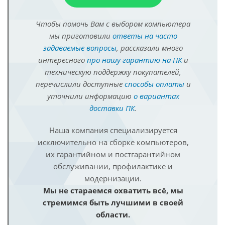
Чтобы помочь Вам с выбором компьютера
мы приготовили
ответы на часто
задаваемые вопросы
, рассказали много
интересного
про нашу гарантию на ПК
и
техническую поддержку покупателей,
перечислили доступные
способы оплаты
и
уточнили информацию
о вариантах
доставки ПК
.
Наша компания специализируется
исключительно на сборке компьютеров,
их гарантийном и постгарантийном
обслуживании, профилактике и
модернизации.
Мы не стараемся охватить всё, мы
стремимся быть лучшими в своей
области.