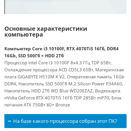
Основные характеристики
компьютера
Компьютер Core i3 10100F, RTX 4070TiS 16Гб, DDR4
16Gb, SSD 500Гб + HDD 2Тб
Процессор Intel Core i3 10100F 8x4.3 ГГц TDP 65Вт,
Охлаждение процессора ACD CD5L3 65Вт, Материнская
плата GIGABYTE H510M K V2, Оперативная память 16Gb
DDR4, Накопитель SSD 500Гб M.2 Silicon Power P34A60,
Накопитель HDD 2Тб WD Blue WD20EZAZ, Видеокарта
nVidia GeForce RTX 4070TiS 16Гб TDP 285Вт mP70, Блок
питания ATX 750Вт 80+ Bronze
На базе какого процессора собран этот ПК?