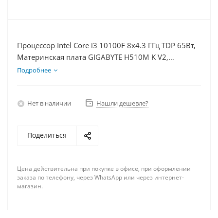
Процессор Intel Core i3 10100F 8x4.3 ГГц TDP 65Вт,
Материнская плата GIGABYTE H510M K V2,
Видеокарта RTX 4070TiS 16Гб, Память DDR4 16Gb,
Подробнее
Диски SSD 500Гб + HDD 2Тб, БП 750Вт
Нет в наличии
Нашли дешевле?
Поделиться
Цена действительна при покупке в офисе, при оформлении
заказа по телефону, через WhatsApp или через интернет-
магазин.