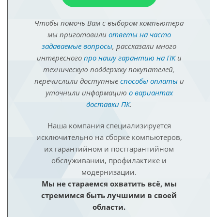
Чтобы помочь Вам с выбором компьютера
мы приготовили
ответы на часто
задаваемые вопросы
, рассказали много
интересного
про нашу гарантию на ПК
и
техническую поддержку покупателей,
перечислили доступные
способы оплаты
и
уточнили информацию
о вариантах
доставки ПК
.
Наша компания специализируется
исключительно на сборке компьютеров,
их гарантийном и постгарантийном
обслуживании, профилактике и
модернизации.
Мы не стараемся охватить всё, мы
стремимся быть лучшими в своей
области.