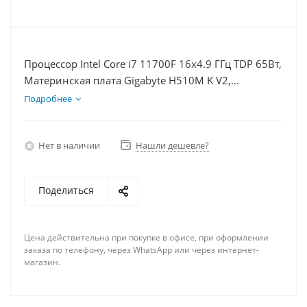
Процессор Intel Core i7 11700F 16x4.9 ГГц TDP 65Вт,
Материнская плата Gigabyte H510M K V2,
Видеокарта RTX 4070TiS 16Гб, Память DDR4 16Gb,
Подробнее
Диски SSD 500Гб + HDD 2Тб, БП 750Вт
Нет в наличии
Нашли дешевле?
Поделиться
Цена действительна при покупке в офисе, при оформлении
заказа по телефону, через WhatsApp или через интернет-
магазин.