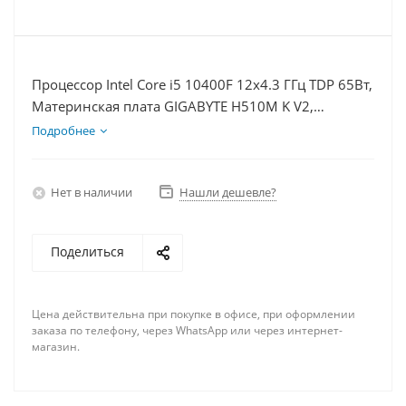
Процессор Intel Core i5 10400F 12x4.3 ГГц TDP 65Вт,
Материнская плата GIGABYTE H510M K V2,
Видеокарта RTX 4070TiS 16Гб, Память DDR4 16Gb,
Подробнее
Диски SSD 500Гб + HDD 1Тб, БП 750Вт
Нет в наличии
Нашли дешевле?
Поделиться
Цена действительна при покупке в офисе, при оформлении
заказа по телефону, через WhatsApp или через интернет-
магазин.