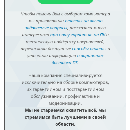
Чтобы помочь Вам с выбором компьютера
мы приготовили
ответы на часто
задаваемые вопросы
, рассказали много
интересного
про нашу гарантию на ПК
и
техническую поддержку покупателей,
перечислили доступные
способы оплаты
и
уточнили информацию
о вариантах
доставки ПК
.
Наша компания специализируется
исключительно на сборке компьютеров,
их гарантийном и постгарантийном
обслуживании, профилактике и
модернизации.
Мы не стараемся охватить всё, мы
стремимся быть лучшими в своей
области.