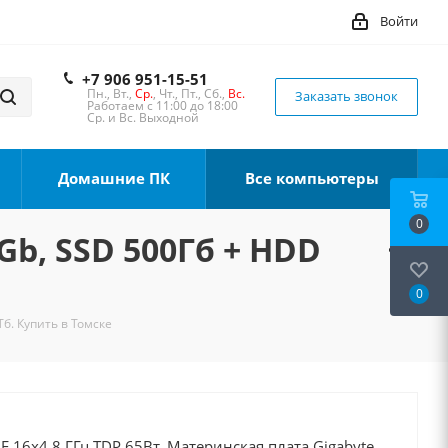
Войти
+7 906 951-15-51
Пн., Вт.,
Ср.
, Чт., Пт., Сб.,
Вс.
Заказать звонок
Работаем с 11:00 до 18:00
Ср. и Вс. Выходной
Домашние ПК
Все компьютеры
0
Gb, SSD 500Гб + HDD
0
Тб. Купить в Томске
0F 16x4.8 ГГц TDP 65Вт, Материнская плата Gigabyte