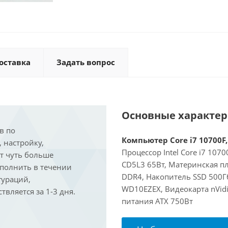
оставка
Задать вопрос
Основные характе
в по
Компьютер Core i7 10700F,
, настройку,
Процессор Intel Core i7 107
ит чуть больше
CD5L3 65Вт, Материнская п
ыполнить в течении
DDR4, Накопитель SSD 500Г
гураций,
WD10EZEX, Видеокарта nVidi
вляется за 1-3 дня.
питания ATX 750Вт