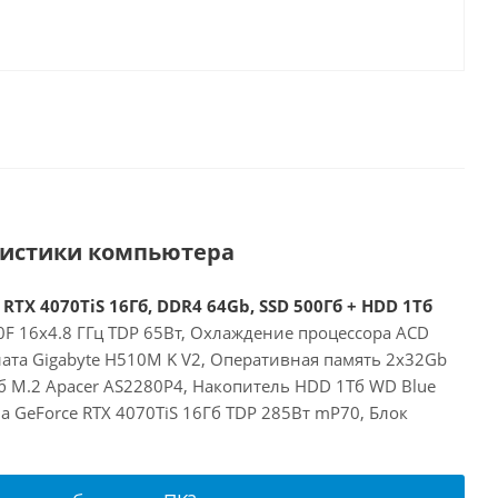
ристики компьютера
 RTX 4070TiS 16Гб, DDR4 64Gb, SSD 500Гб + HDD 1Тб
00F 16x4.8 ГГц TDP 65Вт, Охлаждение процессора ACD
лата Gigabyte H510M K V2, Оперативная память 2x32Gb
б M.2 Apacer AS2280P4, Накопитель HDD 1Тб WD Blue
a GeForce RTX 4070TiS 16Гб TDP 285Вт mP70, Блок