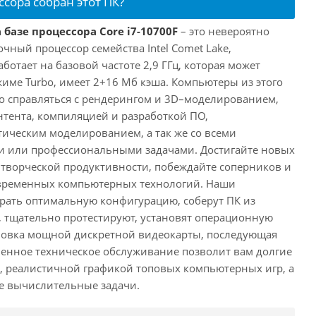
ссора собран этот ПК?
 базе процессора Core i7-10700F
– это невероятно
ный процессор семейства Intel Comet Lake,
ботает на базовой частоте 2,9 ГГц, которая может
жиме Turbo, имеет 2+16 Мб кэша. Компьютеры из этого
ко справляться с рендерингом и 3D–моделированием,
тента, компиляцией и разработкой ПО,
ическим моделированием, а так же со всеми
или профессиональными задачами. Достигайте новых
творческой продуктивности, побеждайте соперников и
временных компьютерных технологий. Наши
рать оптимальную конфигурацию, соберут ПК из
 тщательно протестируют, установят операционную
ановка мощной дискретной видеокарты, последующая
енное техническое обслуживание позволит вам долгие
, реалистичной графикой топовых компьютерных игр, а
ые вычислительные задачи.