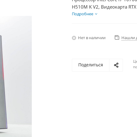
H510M K V2, Видеокарта RTX
+ HDD 1Тб, БП 750Вт
Подробнее
Нет в наличии
Нашли 
Ц
Поделиться
по