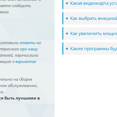
Какая видеокарта ус
можете сообщить
каза.
Как выбрать внешний
Как увеличить мощно
иготовили
ответы на
Какие программы буд
нтересного
про нашу
ателей, перечислили
рмацию
о вариантах
ельно на сборке
йном обслуживании,
и.
ся быть лучшими в