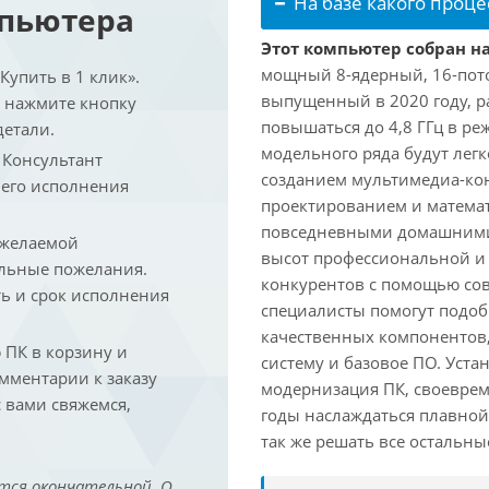
На базе какого проце
мпьютера
Этот компьютер собран на
мощный 8-ядерный, 16-поточ
упить в 1 клик».
выпущенный в 2020 году, ра
и нажмите кнопку
повышаться до 4,8 ГГц в ре
детали.
модельного ряда будут лег
. Консультант
созданием мультимедиа-кон
 его исполнения
проектированием и математ
повседневными домашними 
 желаемой
высот профессиональной и 
льные пожелания.
конкурентов с помощью со
ть и срок исполнения
специалисты помогут подоб
качественных компонентов,
ПК в корзину и
систему и базовое ПО. Уст
омментарии к заказу
модернизация ПК, своеврем
 вами свяжемся,
годы наслаждаться плавной
так же решать все остальн
тся окончательной. О