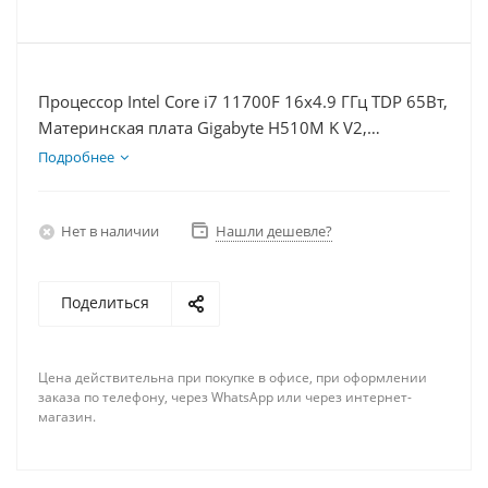
Процессор Intel Core i7 11700F 16x4.9 ГГц TDP 65Вт,
Материнская плата Gigabyte H510M K V2,
Видеокарта RTX 4070TiS 16Гб, Память DDR4 64Gb,
Подробнее
Диски SSD 500Гб + HDD 1Тб, БП 750Вт
Нет в наличии
Нашли дешевле?
Поделиться
Цена действительна при покупке в офисе, при оформлении
заказа по телефону, через WhatsApp или через интернет-
магазин.