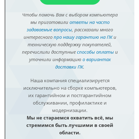
Чтобы помочь Вам с выбором компьютера
мы приготовили
ответы на часто
задаваемые вопросы
, рассказали много
интересного
про нашу гарантию на ПК
и
техническую поддержку покупателей,
перечислили доступные
способы оплаты
и
уточнили информацию
о вариантах
доставки ПК
.
Наша компания специализируется
исключительно на сборке компьютеров,
их гарантийном и постгарантийном
обслуживании, профилактике и
модернизации.
Мы не стараемся охватить всё, мы
стремимся быть лучшими в своей
области.