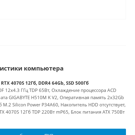
ристики компьютера
 RTX 4070S 12Гб, DDR4 64Gb, SSD 500Гб
00F 12x4.3 ГГц TDP 65Вт, Охлаждение процессора ACD
лата GIGABYTE H510M K V2, Оперативная память 2x32Gb
 M.2 Silicon Power P34A60, Накопитель HDD отсутствует,
RTX 4070S 12Гб TDP 220Вт mP65, Блок питания ATX 750Вт