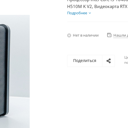
H510M K V2, Видеокарта RTX
БП 750Вт
Подробнее
Нет в наличии
Нашли 
Ц
Поделиться
по