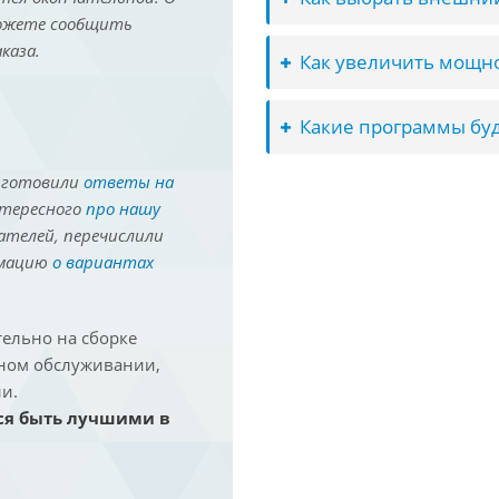
можете сообщить
каза.
Как увеличить мощно
Какие программы буд
иготовили
ответы на
нтересного
про нашу
ателей, перечислили
рмацию
о вариантах
ельно на сборке
йном обслуживании,
и.
ся быть лучшими в