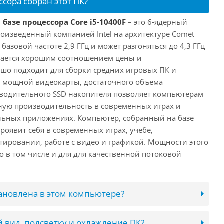
ссора собран этот ПК?
 базе процессора Core i5-10400F
– это 6-ядерный
роизведенный компанией Intel на архитектуре Comet
 базовой частоте 2,9 ГГц и может разгоняться до 4,3 ГГц
ичается хорошим соотношением цены и
шо подходит для сборки средних игровых ПК и
а мощной видеокарты, достаточного объема
водительного SSD накопителя позволяет компьютерам
ную производительность в современных играх и
льных приложениях. Компьютер, собранный на базе
проявит себя в современных играх, учебе,
ировании, работе с видео и графикой. Мощности этого
о в том числе и для для качественной потоковой
тановлена в этом компьютере?
 вид, подсветку и охлаждение ПК?