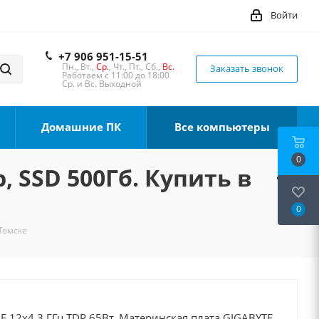
Войти
+7 906 951-15-51
Пн., Вт.,
Ср.
, Чт., Пт., Сб.,
Вс.
Заказать звонок
Работаем с 11:00 до 18:00
Ср. и Вс. Выходной
Домашние ПК
Все компьютеры
0
, SSD 500Гб. Купить в
0
 Томске
00F 12x4.3 ГГц TDP 65Вт, Материнская плата GIGABYTE