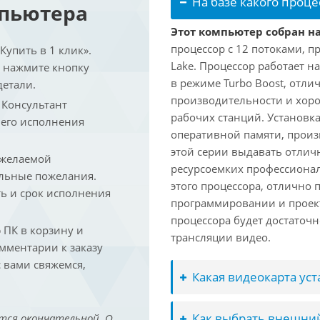
На базе какого проце
мпьютера
Этот компьютер собран на
процессор с 12 потоками, п
упить в 1 клик».
Lake. Процессор работает на
и нажмите кнопку
в режиме Turbo Boost, отл
детали.
производительности и хоро
. Консультант
рабочих станций. Установк
 его исполнения
оперативной памяти, произ
этой серии выдавать отлич
 желаемой
ресурсоемких профессиона
льные пожелания.
этого процессора, отлично 
ть и срок исполнения
программировании и проект
процессора будет достаточн
ПК в корзину и
трансляции видео.
омментарии к заказу
 вами свяжемся,
Какая видеокарта ус
Как выбрать внешний
тся окончательной. О