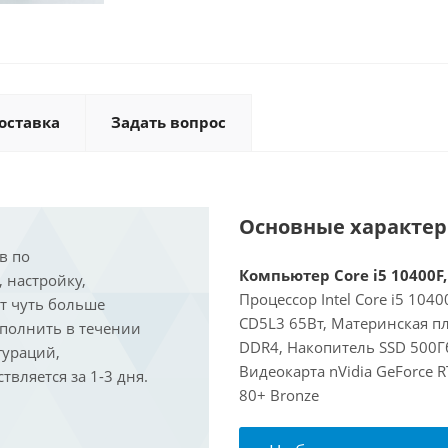
оставка
Задать вопрос
Основные характе
в по
Компьютер Core i5 10400F,
, настройку,
Процессор Intel Core i5 104
ит чуть больше
CD5L3 65Вт, Материнская п
ыполнить в течении
DDR4, Накопитель SSD 500Гб
гураций,
Видеокарта nVidia GeForce 
вляется за 1-3 дня.
80+ Bronze