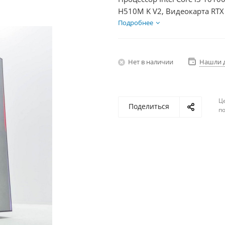
H510M K V2, Видеокарта RTX
+ HDD 2Тб, БП 750Вт
Подробнее
Нет в наличии
Нашли 
Ц
Поделиться
по