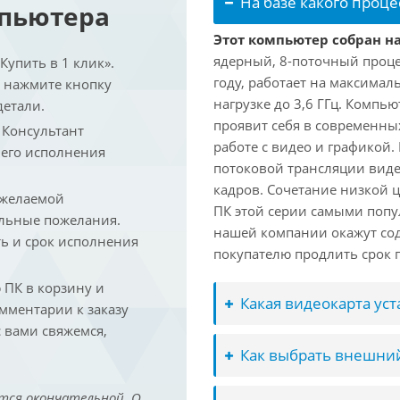
На базе какого проце
мпьютера
Этот компьютер собран на 
ядерный, 8-поточный проце
упить в 1 клик».
году, работает на максимал
и нажмите кнопку
нагрузке до 3,6 ГГц. Компь
детали.
проявит себя в современны
. Консультант
работе с видео и графикой.
 его исполнения
потоковой трансляции виде
кадров. Сочетание низкой 
 желаемой
ПК этой серии самыми попу
льные пожелания.
нашей компании окажут сод
ть и срок исполнения
покупателю продлить срок п
ПК в корзину и
Какая видеокарта ус
омментарии к заказу
 вами свяжемся,
Как выбрать внешний
тся окончательной. О