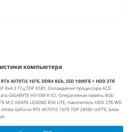
ристики компьютера
 RTX 4070TiS 16Гб, DDR4 8Gb, SSD 1000Гб + HDD 2Тб
00F 8x4.3 ГГц TDP 65Вт, Охлаждение процессора ACD
лата GIGABYTE H510M K V2, Оперативная память 8Gb
Гб M.2 ADATA LEGEND 850 LITE, Накопитель HDD 2Тб WD
nVidia GeForce RTX 4070TiS 16Гб TDP 285Вт mP70, Блок
ze