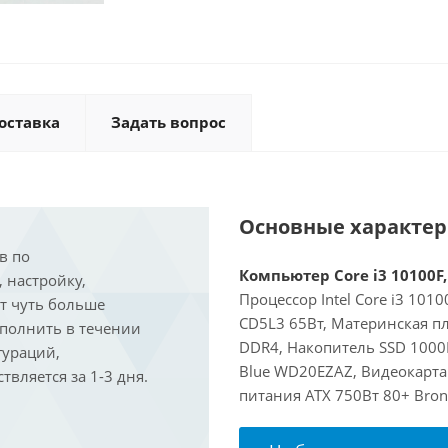
оставка
Задать вопрос
Основные характе
в по
Компьютер Core i3 10100F,
, настройку,
Процессор Intel Core i3 101
ит чуть больше
CD5L3 65Вт, Материнская п
ыполнить в течении
DDR4, Накопитель SSD 1000
гураций,
Blue WD20EZAZ, Видеокарта 
вляется за 1-3 дня.
питания ATX 750Вт 80+ Bron