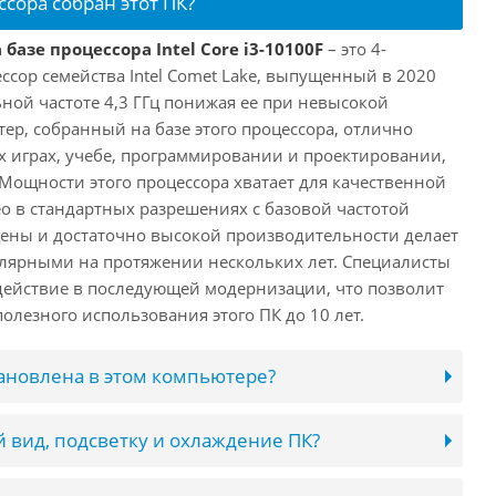
ссора собран этот ПК?
базе процессора Intel Core i3-10100F
– это 4-
ссор семейства Intel Comet Lake, выпущенный в 2020
ьной частоте 4,3 ГГц понижая ее при невысокой
ютер, собранный на базе этого процессора, отлично
х играх, учебе, программировании и проектировании,
 Мощности этого процессора хватает для качественной
о в стандартных разрешениях с базовой частотой
цены и достаточно высокой производительности делает
лярными на протяжении нескольких лет. Специалисты
ействие в последующей модернизации, что позволит
олезного использования этого ПК до 10 лет.
тановлена в этом компьютере?
 вид, подсветку и охлаждение ПК?