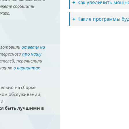
Как увеличить мощно
можете сообщить
каза.
Какие программы буд
иготовили
ответы на
нтересного
про нашу
ателей, перечислили
рмацию
о вариантах
ельно на сборке
йном обслуживании,
и.
ся быть лучшими в