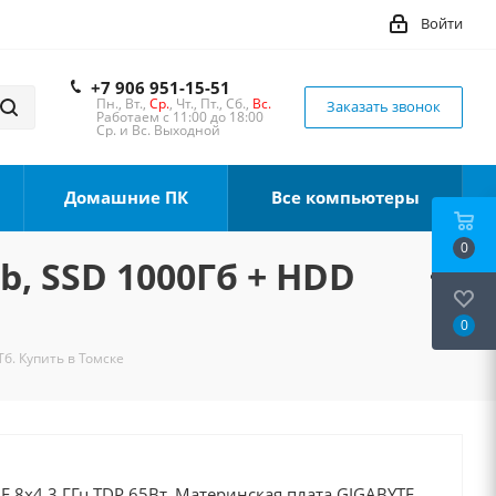
Войти
+7 906 951-15-51
Пн., Вт.,
Ср.
, Чт., Пт., Сб.,
Вс.
Заказать звонок
Работаем с 11:00 до 18:00
Ср. и Вс. Выходной
Домашние ПК
Все компьютеры
0
b, SSD 1000Гб + HDD
0
Тб. Купить в Томске
00F 8x4.3 ГГц TDP 65Вт, Материнская плата GIGABYTE