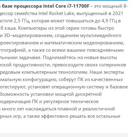
базе процессора Intel Core i7-11700F
– это мощный 8-
ссор семейства Intel Rocket Lake, выпущенный в 2021
астоте 2,5 ГГц, которая может повышаться до 4,9 ГГц в
Мб кэша. Компьютеры из этой серии готовы быстро
м и 3D–моделированием, созданием мультимедийного
 проектированием и математическим моделированием,
тографией, а также со всеми вашими повседневными
ьными задачами. Поднимайтесь на новые высоты
ской продуктивности, превосходите своих соперников
передовым компьютерным технологиям. Наши эксперты
имальную конфигурацию, соберут ПК из качественных
отестируют, установят операционную систему и базовое
 Возможность установки мощной дискретной
одернизация ПК и регулярное техническое
 много лет наслаждаться плавной и реалистичной
ных игр, а также эффективно решать все остальные