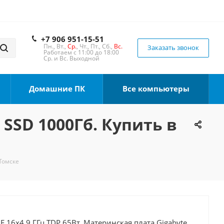
+7 906 951-15-51
Пн., Вт.,
Ср.
, Чт., Пт., Сб.,
Вс.
Заказать звонок
Работаем с 11:00 до 18:00
Ср. и Вс. Выходной
Домашние ПК
Все компьютеры
 SSD 1000Гб. Купить в
 Томске
0F 16x4.9 ГГц TDP 65Вт, Материнская плата Gigabyte