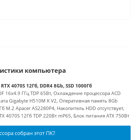
ристики компьютера
 RTX 4070S 12Гб, DDR4 8Gb, SSD 1000Гб
00F 16x4.9 ГГц TDP 65Вт, Охлаждение процессора ACD
ата Gigabyte H510M K V2, Оперативная память 8Gb
б M.2 Apacer AS2280P4, Накопитель HDD отсутствует,
RTX 4070S 12Гб TDP 220Вт mP65, Блок питания ATX 750Вт
ссора собран этот ПК?