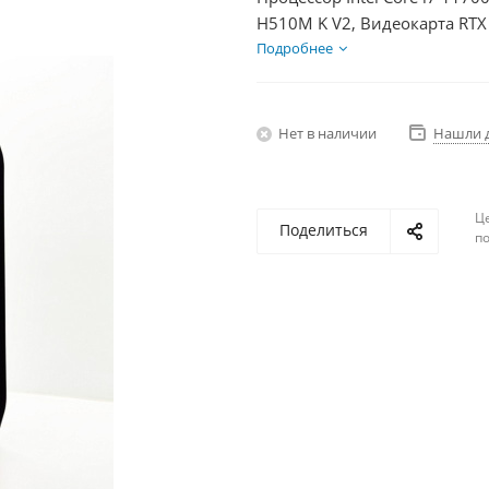
H510M K V2, Видеокарта RTX
БП 750Вт
Подробнее
Нет в наличии
Нашли 
Ц
Поделиться
по