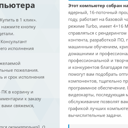
мпьютера
Этот компьютер собран на 
ядерный, 16-поточный проце
году, работает на базовой ч
упить в 1 клик».
режиме Turbo, имеет 4+16 
и нажмите кнопку
справляться с рендеринго
детали.
контента, разработкой ПО,
. Консультант
машинным обучением, крип
 его исполнения
домашними и профессионал
профессиональной и творче
 желаемой
и конкурентов благодаря 
льные пожелания.
помогут вам подобрать опт
ть и срок исполнения
компонентов, тщательно пр
программное обеспечение.
ПК в корзину и
видеокарты, последующая м
омментарии к заказу
обслуживание позволят вам
 вами свяжемся,
графикой лучших компьютер
вычислительные задачи.
тся окончательной. О