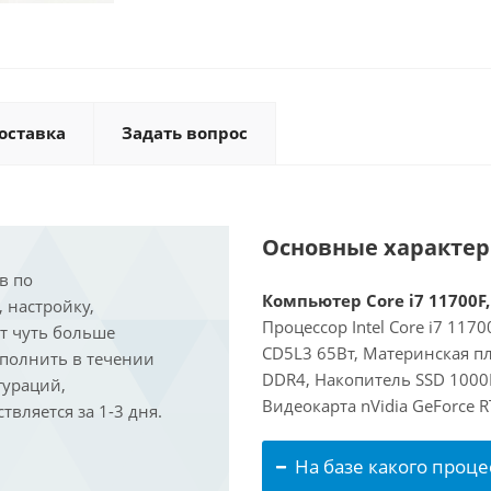
оставка
Задать вопрос
Основные характе
в по
Компьютер Core i7 11700F,
, настройку,
Процессор Intel Core i7 117
ит чуть больше
CD5L3 65Вт, Материнская пл
ыполнить в течении
DDR4, Накопитель SSD 1000Г
гураций,
Видеокарта nVidia GeForce 
вляется за 1-3 дня.
На базе какого проце