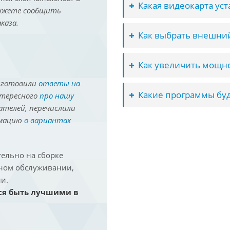
Какая видеокарта ус
можете сообщить
каза.
Как выбрать внешний
Как увеличить мощно
иготовили
ответы на
Какие программы буд
нтересного
про нашу
ателей, перечислили
рмацию
о вариантах
ельно на сборке
йном обслуживании,
и.
ся быть лучшими в