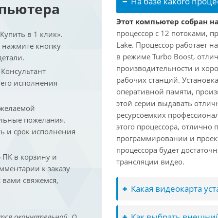
На базе какого проце
мпьютера
Этот компьютер собран на
процессор с 12 потоками, п
упить в 1 клик».
Lake. Процессор работает на
и нажмите кнопку
в режиме Turbo Boost, отл
детали.
производительности и хоро
. Консультант
рабочих станций. Установк
 его исполнения
оперативной памяти, произ
этой серии выдавать отлич
 желаемой
ресурсоемких профессиона
льные пожелания.
этого процессора, отлично 
ть и срок исполнения
программировании и проект
процессора будет достаточн
ПК в корзину и
трансляции видео.
омментарии к заказу
 вами свяжемся,
Какая видеокарта ус
Как выбрать внешний
тся окончательной. О