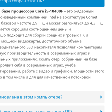
ссора собран этот ПК?
 базе процессора Core i5-10400F
– это 6-ядерный
роизведенный компанией Intel на архитектуре Comet
 базовой частоте 2,9 ГГц и может разгоняться до 4,3 ГГц
ичается хорошим соотношением цены и
шо подходит для сборки средних игровых ПК и
а мощной видеокарты, достаточного объема
водительного SSD накопителя позволяет компьютерам
ную производительность в современных играх и
льных приложениях. Компьютер, собранный на базе
проявит себя в современных играх, учебе,
ировании, работе с видео и графикой. Мощности этого
о в том числе и для для качественной потоковой
тановлена в этом компьютере?
 вид, подсветку и охлаждение ПК?