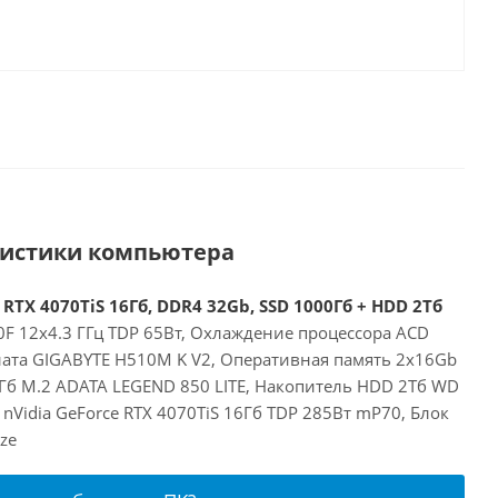
ристики компьютера
 RTX 4070TiS 16Гб, DDR4 32Gb, SSD 1000Гб + HDD 2Тб
00F 12x4.3 ГГц TDP 65Вт, Охлаждение процессора ACD
лата GIGABYTE H510M K V2, Оперативная память 2x16Gb
Гб M.2 ADATA LEGEND 850 LITE, Накопитель HDD 2Тб WD
nVidia GeForce RTX 4070TiS 16Гб TDP 285Вт mP70, Блок
ze