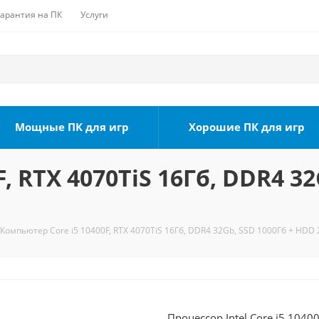
Гарантия на ПК
Услуги
Мощные ПК для игр
Хорошие ПК для игр
, RTX 4070TiS 16Гб, DDR4 32
Компьютер Core i5 10400F, RTX 4070TiS 16Гб, DDR4 32Gb, SSD 1000Гб + HDD 
Процессор Intel Core i5 104