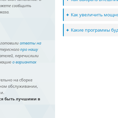
можете сообщить
каза.
Как увеличить мощно
Какие программы буд
иготовили
ответы на
нтересного
про нашу
ателей, перечислили
рмацию
о вариантах
ельно на сборке
йном обслуживании,
и.
ся быть лучшими в