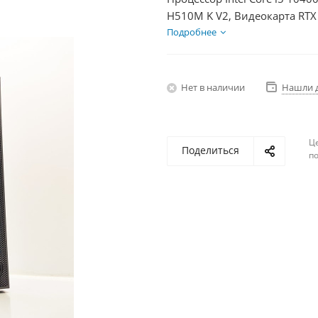
H510M K V2, Видеокарта RTX
1000Гб + HDD 2Тб, БП 750Вт
Подробнее
Нет в наличии
Нашли 
Ц
Поделиться
по