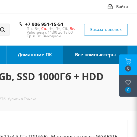
Войти
+7 906 951-15-51
Пн., Вт.,
Ср.
, Чт., Пт., Сб.,
Вс.
Заказать звонок
Работаем с 11:00 до 18:00
Ср. и Вс. Выходной
Домашние ПК
Все компьютеры
0
Gb, SSD 1000Гб + HDD
0
2Тб. Купить в Томске
00F 12x4.3 ГГц TDP 65Вт, Материнская плата GIGABYTE