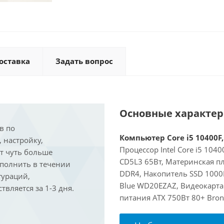
оставка
Задать вопрос
Основные характе
в по
Компьютер Core i5 10400F,
, настройку,
Процессор Intel Core i5 104
ит чуть больше
CD5L3 65Вт, Материнская п
ыполнить в течении
DDR4, Накопитель SSD 1000
гураций,
Blue WD20EZAZ, Видеокарта 
вляется за 1-3 дня.
питания ATX 750Вт 80+ Bron