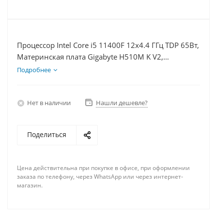
Процессор Intel Core i5 11400F 12x4.4 ГГц TDP 65Вт,
Материнская плата Gigabyte H510M K V2,
Видеокарта RTX 4070TiS 16Гб, Память DDR4 32Gb,
Подробнее
Диски SSD 1000Гб + HDD 2Тб, БП 750Вт
Нет в наличии
Нашли дешевле?
Поделиться
Цена действительна при покупке в офисе, при оформлении
заказа по телефону, через WhatsApp или через интернет-
магазин.