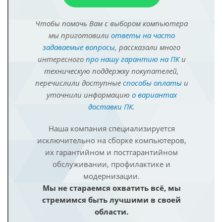
Чтобы помочь Вам с выбором компьютера
мы приготовили
ответы на часто
задаваемые вопросы
, рассказали много
интересного
про нашу гарантию на ПК
и
техническую поддержку покупателей,
перечислили доступные
способы оплаты
и
уточнили информацию
о вариантах
доставки ПК
.
Наша компания специализируется
исключительно на сборке компьютеров,
их гарантийном и постгарантийном
обслуживании, профилактике и
модернизации.
Мы не стараемся охватить всё, мы
стремимся быть лучшими в своей
области.