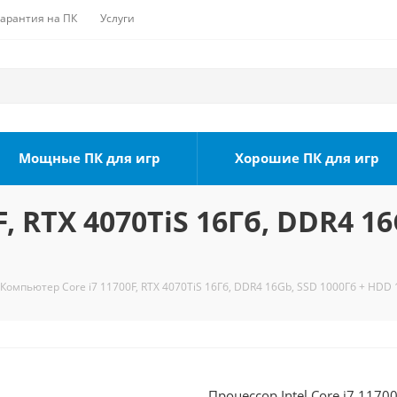
Гарантия на ПК
Услуги
Мощные ПК для игр
Хорошие ПК для игр
, RTX 4070TiS 16Гб, DDR4 16
Компьютер Core i7 11700F, RTX 4070TiS 16Гб, DDR4 16Gb, SSD 1000Гб + HDD 
Процессор Intel Core i7 1170