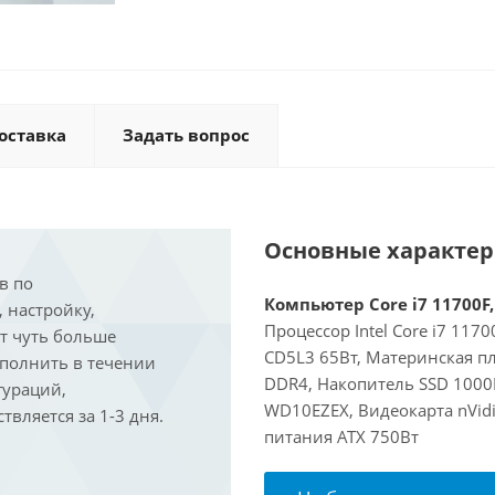
оставка
Задать вопрос
Основные характе
в по
Компьютер Core i7 11700F,
, настройку,
Процессор Intel Core i7 117
ит чуть больше
CD5L3 65Вт, Материнская пл
ыполнить в течении
DDR4, Накопитель SSD 1000
гураций,
WD10EZEX, Видеокарта nVidi
вляется за 1-3 дня.
питания ATX 750Вт