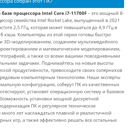
ссора собран этот ПК?
базе процессора Intel Core i7-11700F
– это мощный 8-
ссор семейства Intel Rocket Lake, выпущенный в 2021
астоте 2,5 ГГц, которая может повышаться до 4,9 ГГц в
Мб кэша. Компьютеры из этой серии готовы быстро
м и 3D–моделированием, созданием мультимедийного
 проектированием и математическим моделированием,
тографией, а также со всеми вашими повседневными
ьными задачами. Поднимайтесь на новые высоты
ской продуктивности, превосходите своих соперников
передовым компьютерным технологиям. Наши эксперты
имальную конфигурацию, соберут ПК из качественных
отестируют, установят операционную систему и базовое
 Возможность установки мощной дискретной
одернизация ПК и регулярное техническое
 много лет наслаждаться плавной и реалистичной
ных игр, а также эффективно решать все остальные