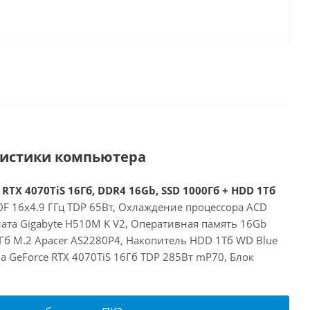
ристики компьютера
 RTX 4070TiS 16Гб, DDR4 16Gb, SSD 1000Гб + HDD 1Тб
00F 16x4.9 ГГц TDP 65Вт, Охлаждение процессора ACD
ата Gigabyte H510M K V2, Оперативная память 16Gb
Гб M.2 Apacer AS2280P4, Накопитель HDD 1Тб WD Blue
a GeForce RTX 4070TiS 16Гб TDP 285Вт mP70, Блок