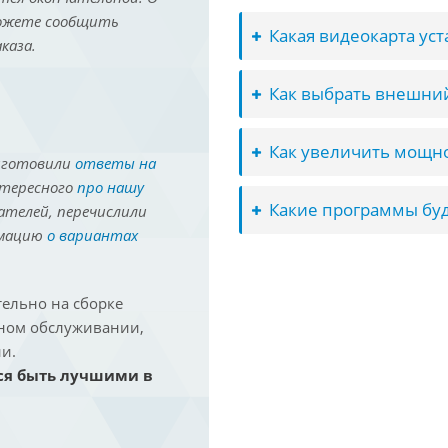
можете сообщить
Какая видеокарта ус
каза.
Как выбрать внешний
Как увеличить мощно
иготовили
ответы на
нтересного
про нашу
Какие программы буд
ателей, перечислили
рмацию
о вариантах
ельно на сборке
йном обслуживании,
и.
ся быть лучшими в