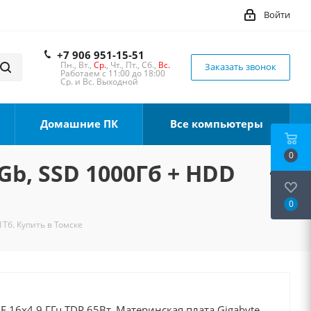
Войти
+7 906 951-15-51
Пн., Вт.,
Ср.
, Чт., Пт., Сб.,
Вс.
Заказать звонок
Работаем с 11:00 до 18:00
Ср. и Вс. Выходной
Домашние ПК
Все компьютеры
0
Gb, SSD 1000Гб + HDD
0
1Тб. Купить в Томске
0F 16x4.9 ГГц TDP 65Вт, Материнская плата Gigabyte