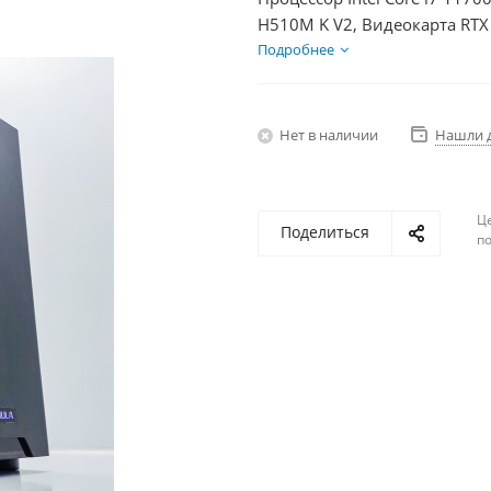
H510M K V2, Видеокарта RTX
1000Гб + HDD 1Тб, БП 750Вт
Подробнее
Нет в наличии
Нашли 
Ц
Поделиться
по