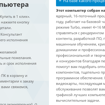
На базе какого проце
мпьютера
Этот компьютер собран на 
ядерный, 16-поточный проце
упить в 1 клик».
году, работает на базовой ч
и нажмите кнопку
режиме Turbo, имеет 4+16 
детали.
справляться с рендеринго
. Консультант
контента, разработкой ПО,
 его исполнения
машинным обучением, крип
домашними и профессионал
 желаемой
профессиональной и творче
льные пожелания.
и конкурентов благодаря 
ть и срок исполнения
помогут вам подобрать опт
компонентов, тщательно пр
ПК в корзину и
программное обеспечение.
омментарии к заказу
видеокарты, последующая м
 вами свяжемся,
обслуживание позволят вам
графикой лучших компьютер
вычислительные задачи.
тся окончательной. О