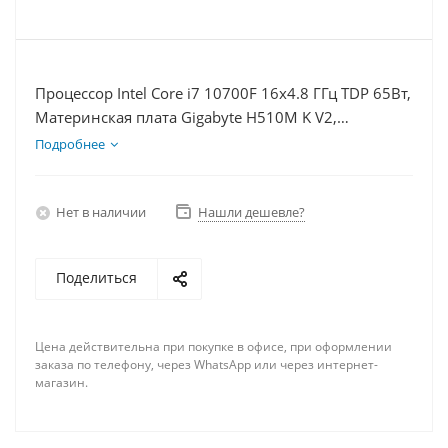
Процессор Intel Core i7 10700F 16x4.8 ГГц TDP 65Вт,
Материнская плата Gigabyte H510M K V2,
Видеокарта RTX 4070S 12Гб, Память DDR4 64Gb,
Подробнее
Диски SSD 1000Гб + HDD 1Тб, БП 750Вт
Нет в наличии
Нашли дешевле?
Поделиться
Цена действительна при покупке в офисе, при оформлении
заказа по телефону, через WhatsApp или через интернет-
магазин.