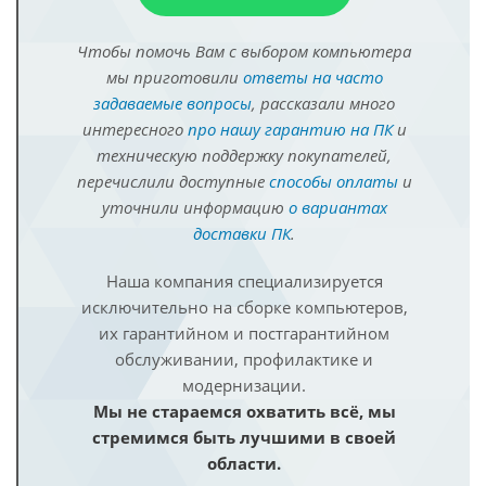
Чтобы помочь Вам с выбором компьютера
мы приготовили
ответы на часто
задаваемые вопросы
, рассказали много
интересного
про нашу гарантию на ПК
и
техническую поддержку покупателей,
перечислили доступные
способы оплаты
и
уточнили информацию
о вариантах
доставки ПК
.
Наша компания специализируется
исключительно на сборке компьютеров,
их гарантийном и постгарантийном
обслуживании, профилактике и
модернизации.
Мы не стараемся охватить всё, мы
стремимся быть лучшими в своей
области.