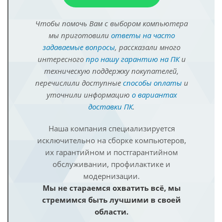
Чтобы помочь Вам с выбором компьютера
мы приготовили
ответы на часто
задаваемые вопросы
, рассказали много
интересного
про нашу гарантию на ПК
и
техническую поддержку покупателей,
перечислили доступные
способы оплаты
и
уточнили информацию
о вариантах
доставки ПК
.
Наша компания специализируется
исключительно на сборке компьютеров,
их гарантийном и постгарантийном
обслуживании, профилактике и
модернизации.
Мы не стараемся охватить всё, мы
стремимся быть лучшими в своей
области.