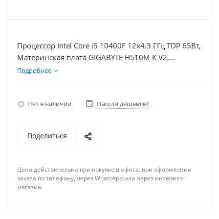
Процессор Intel Core i5 10400F 12x4.3 ГГц TDP 65Вт,
Материнская плата GIGABYTE H510M K V2,
Видеокарта RTX 4070TiS 16Гб, Память DDR4 8Gb,
Подробнее
Диски SSD 250Гб + HDD 1Тб, БП 750Вт
Нет в наличии
Нашли дешевле?
Поделиться
Цена действительна при покупке в офисе, при оформлении
заказа по телефону, через WhatsApp или через интернет-
магазин.