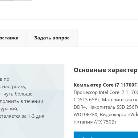
оставка
Задать вопрос
Основные характе
в по
Компьютер Core i7 11700F,
, настройку,
Процессор Intel Core i7 117
ит чуть больше
CD5L3 65Вт, Материнская пл
ыполнить в течении
DDR4, Накопитель SSD 256Г
гураций,
WD10EZEX, Видеокарта nVidi
вляется за 1-3 дня.
питания ATX 750Вт