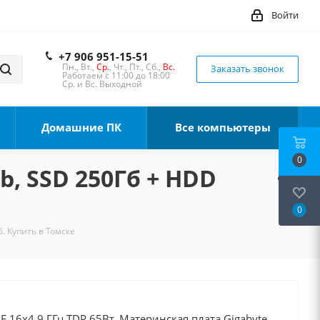
Войти
+7 906 951-15-51
Пн., Вт.,
Ср.
, Чт., Пт., Сб.,
Вс.
Заказать звонок
Работаем с 11:00 до 18:00
Ср. и Вс. Выходной
Домашние ПК
Все компьютеры
0
b, SSD 250Гб + HDD
0
б. Купить в Томске
0F 16x4.9 ГГц TDP 65Вт, Материнская плата Gigabyte