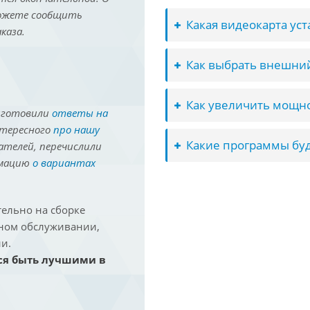
можете сообщить
Какая видеокарта ус
каза.
Как выбрать внешний
Как увеличить мощно
иготовили
ответы на
нтересного
про нашу
Какие программы буд
ателей, перечислили
рмацию
о вариантах
ельно на сборке
йном обслуживании,
и.
ся быть лучшими в