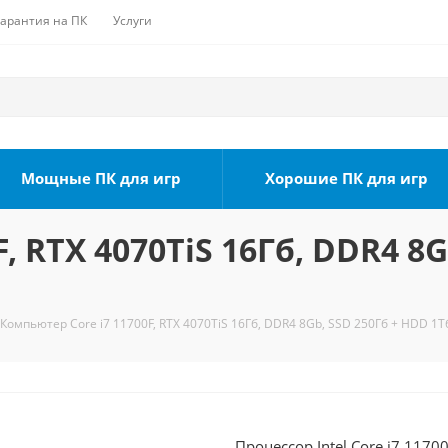
Гарантия на ПК
Услуги
Мощные ПК для игр
Хорошие ПК для игр
, RTX 4070TiS 16Гб, DDR4 8G
Компьютер Core i7 11700F, RTX 4070TiS 16Гб, DDR4 8Gb, SSD 250Гб + HDD 1Т
Процессор Intel Core i7 1170