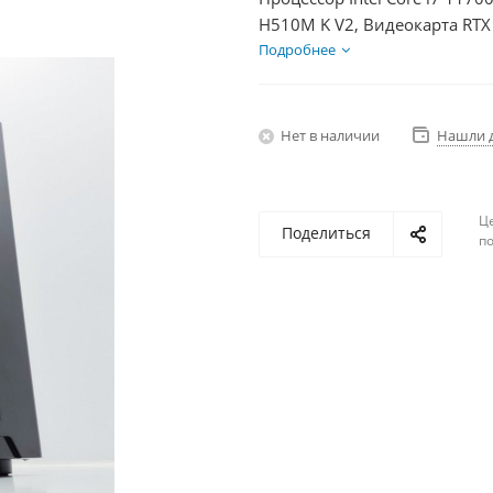
H510M K V2, Видеокарта RTX
+ HDD 1Тб, БП 750Вт
Подробнее
Нет в наличии
Нашли 
Ц
Поделиться
по