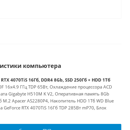
ристики компьютера
 RTX 4070TiS 16Гб, DDR4 8Gb, SSD 250Гб + HDD 1Тб
00F 16x4.9 ГГц TDP 65Вт, Охлаждение процессора ACD
ата Gigabyte H510M K V2, Оперативная память 8Gb
б M.2 Apacer AS2280P4, Накопитель HDD 1Тб WD Blue
a GeForce RTX 4070TiS 16Гб TDP 285Вт mP70, Блок