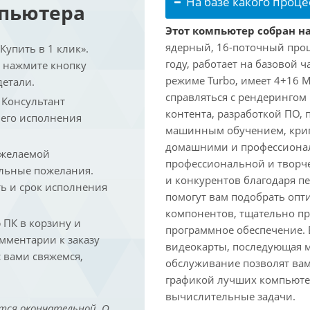
На базе какого проце
мпьютера
Этот компьютер собран на 
ядерный, 16-поточный проце
упить в 1 клик».
году, работает на базовой ч
и нажмите кнопку
режиме Turbo, имеет 4+16 
детали.
справляться с рендеринго
. Консультант
контента, разработкой ПО,
 его исполнения
машинным обучением, крип
домашними и профессионал
 желаемой
профессиональной и творче
льные пожелания.
и конкурентов благодаря 
ть и срок исполнения
помогут вам подобрать опт
компонентов, тщательно пр
ПК в корзину и
программное обеспечение.
омментарии к заказу
видеокарты, последующая м
 вами свяжемся,
обслуживание позволят вам
графикой лучших компьютер
вычислительные задачи.
тся окончательной. О