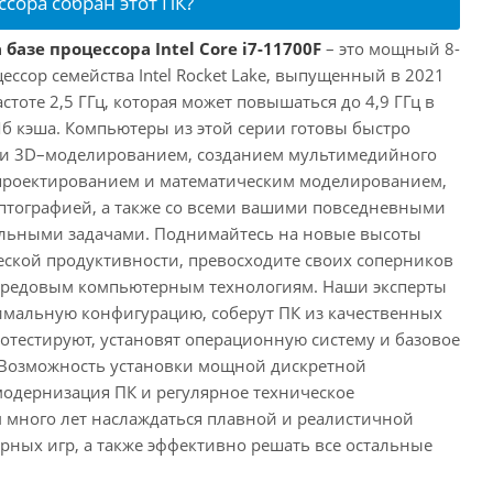
ссора собран этот ПК?
базе процессора Intel Core i7-11700F
– это мощный 8-
ссор семейства Intel Rocket Lake, выпущенный в 2021
астоте 2,5 ГГц, которая может повышаться до 4,9 ГГц в
Мб кэша. Компьютеры из этой серии готовы быстро
м и 3D–моделированием, созданием мультимедийного
 проектированием и математическим моделированием,
тографией, а также со всеми вашими повседневными
ьными задачами. Поднимайтесь на новые высоты
ской продуктивности, превосходите своих соперников
передовым компьютерным технологиям. Наши эксперты
имальную конфигурацию, соберут ПК из качественных
отестируют, установят операционную систему и базовое
 Возможность установки мощной дискретной
одернизация ПК и регулярное техническое
 много лет наслаждаться плавной и реалистичной
ных игр, а также эффективно решать все остальные