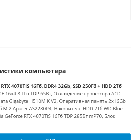
ристики компьютера
 RTX 4070TiS 16Гб, DDR4 32Gb, SSD 250Гб + HDD 2Тб
00F 16x4.8 ГГц TDP 65Вт, Охлаждение процессора ACD
лата Gigabyte H510M K V2, Оперативная память 2x16Gb
б M.2 Apacer AS2280P4, Накопитель HDD 2Тб WD Blue
a GeForce RTX 4070TiS 16Гб TDP 285Вт mP70, Блок