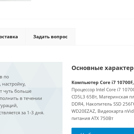
оставка
Задать вопрос
Основные характе
в по
Компьютер Core i7 10700F,
, настройку,
Процессор Intel Core i7 107
ит чуть больше
CD5L3 65Вт, Материнская п
ыполнить в течении
DDR4, Накопитель SSD 256Г
гураций,
WD20EZAZ, Видеокарта nVidi
вляется за 1-3 дня.
питания ATX 750Вт