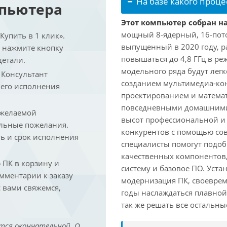
На базе какого проце
мпьютера
Этот компьютер собран на
мощный 8-ядерный, 16-поточ
упить в 1 клик».
выпущенный в 2020 году, ра
и нажмите кнопку
повышаться до 4,8 ГГц в ре
детали.
модельного ряда будут лег
. Консультант
созданием мультимедиа-кон
 его исполнения
проектированием и математ
повседневными домашними 
 желаемой
высот профессиональной и 
льные пожелания.
конкурентов с помощью со
ть и срок исполнения
специалисты помогут подоб
качественных компонентов,
ПК в корзину и
систему и базовое ПО. Уст
омментарии к заказу
модернизация ПК, своеврем
 вами свяжемся,
годы наслаждаться плавной
так же решать все остальн
тся окончательной. О