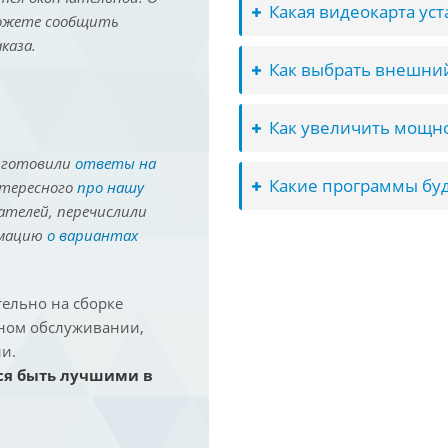
Какая видеокарта ус
можете сообщить
каза.
Как выбрать внешний
Как увеличить мощно
иготовили
ответы на
Какие программы буд
нтересного
про нашу
ателей, перечислили
рмацию
о вариантах
ельно на сборке
йном обслуживании,
и.
ся быть лучшими в