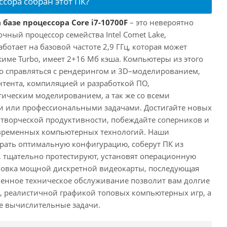
ссора собран этот ПК?
 базе процессора Core i7-10700F
– это невероятно
ный процессор семейства Intel Comet Lake,
ботает на базовой частоте 2,9 ГГц, которая может
жиме Turbo, имеет 2+16 Мб кэша. Компьютеры из этого
ко справляться с рендерингом и 3D–моделированием,
тента, компиляцией и разработкой ПО,
ическим моделированием, а так же со всеми
или профессиональными задачами. Достигайте новых
творческой продуктивности, побеждайте соперников и
временных компьютерных технологий. Наши
рать оптимальную конфигурацию, соберут ПК из
 тщательно протестируют, установят операционную
ановка мощной дискретной видеокарты, последующая
енное техническое обслуживание позволит вам долгие
, реалистичной графикой топовых компьютерных игр, а
ые вычислительные задачи.