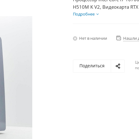
H510M K V2, Видеокарта RTX
+ HDD 2Тб, БП 750Вт
Подробнее
Нет в наличии
Нашли 
Ц
Поделиться
по