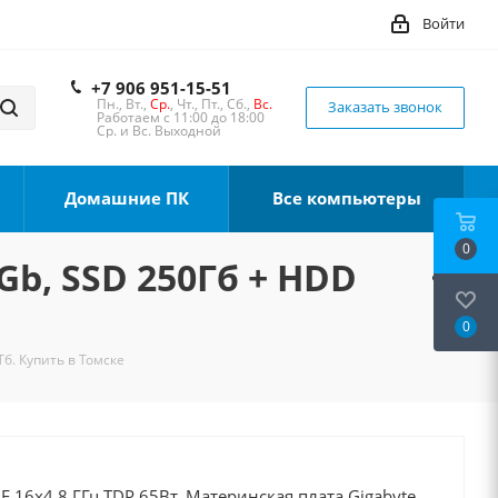
Войти
+7 906 951-15-51
Пн., Вт.,
Ср.
, Чт., Пт., Сб.,
Вс.
Заказать звонок
Работаем с 11:00 до 18:00
Ср. и Вс. Выходной
Домашние ПК
Все компьютеры
0
Gb, SSD 250Гб + HDD
0
Тб. Купить в Томске
0F 16x4.8 ГГц TDP 65Вт, Материнская плата Gigabyte