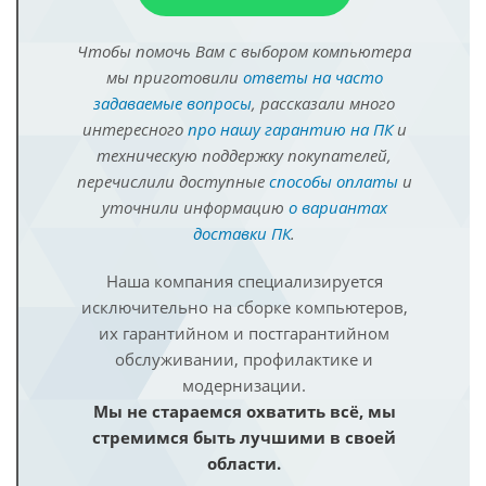
Чтобы помочь Вам с выбором компьютера
мы приготовили
ответы на часто
задаваемые вопросы
, рассказали много
интересного
про нашу гарантию на ПК
и
техническую поддержку покупателей,
перечислили доступные
способы оплаты
и
уточнили информацию
о вариантах
доставки ПК
.
Наша компания специализируется
исключительно на сборке компьютеров,
их гарантийном и постгарантийном
обслуживании, профилактике и
модернизации.
Мы не стараемся охватить всё, мы
стремимся быть лучшими в своей
области.