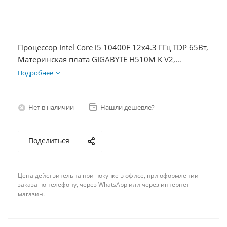
Процессор Intel Core i5 10400F 12x4.3 ГГц TDP 65Вт,
Материнская плата GIGABYTE H510M K V2,
Видеокарта RTX 4070TiS 16Гб, Память DDR4 32Gb,
Подробнее
Диски SSD 250Гб + HDD 1Тб, БП 750Вт
Нет в наличии
Нашли дешевле?
Поделиться
Цена действительна при покупке в офисе, при оформлении
заказа по телефону, через WhatsApp или через интернет-
магазин.