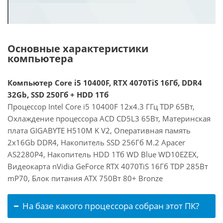
Основные характеристики
компьютера
Компьютер Core i5 10400F, RTX 4070TiS 16Гб, DDR4
32Gb, SSD 250Гб + HDD 1Тб
Процессор Intel Core i5 10400F 12x4.3 ГГц TDP 65Вт,
Охлаждение процессора ACD CD5L3 65Вт, Материнская
плата GIGABYTE H510M K V2, Оперативная память
2x16Gb DDR4, Накопитель SSD 256Гб M.2 Apacer
AS2280P4, Накопитель HDD 1Тб WD Blue WD10EZEX,
Видеокарта nVidia GeForce RTX 4070TiS 16Гб TDP 285Вт
mP70, Блок питания ATX 750Вт 80+ Bronze
На базе какого процессора собран этот ПК?