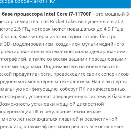
ссора собран этот ПК?
базе процессора Intel Core i7-11700F
– это мощный 8-
ссор семейства Intel Rocket Lake, выпущенный в 2021
астоте 2,5 ГГц, которая может повышаться до 4,9 ГГц в
Мб кэша. Компьютеры из этой серии готовы быстро
м и 3D–моделированием, созданием мультимедийного
 проектированием и математическим моделированием,
тографией, а также со всеми вашими повседневными
ьными задачами. Поднимайтесь на новые высоты
ской продуктивности, превосходите своих соперников
передовым компьютерным технологиям. Наши эксперты
имальную конфигурацию, соберут ПК из качественных
отестируют, установят операционную систему и базовое
 Возможность установки мощной дискретной
одернизация ПК и регулярное техническое
 много лет наслаждаться плавной и реалистичной
ных игр, а также эффективно решать все остальные