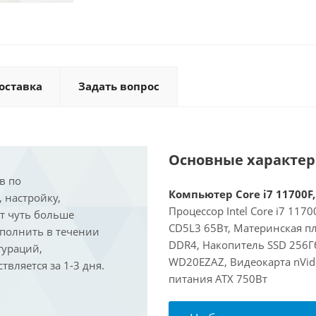
оставка
Задать вопрос
Основные характе
в по
Компьютер Core i7 11700F,
, настройку,
Процессор Intel Core i7 117
ит чуть больше
CD5L3 65Вт, Материнская пл
ыполнить в течении
DDR4, Накопитель SSD 256Г
гураций,
WD20EZAZ, Видеокарта nVidi
вляется за 1-3 дня.
питания ATX 750Вт