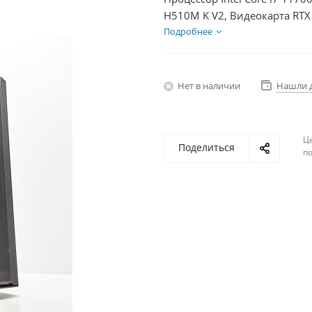
H510M K V2, Видеокарта RTX
+ HDD 2Тб, БП 750Вт
Подробнее
Нет в наличии
Нашли 
Ц
Поделиться
по