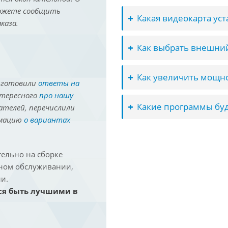
можете сообщить
Какая видеокарта ус
каза.
Как выбрать внешний
Как увеличить мощно
иготовили
ответы на
нтересного
про нашу
Какие программы буд
ателей, перечислили
рмацию
о вариантах
ельно на сборке
йном обслуживании,
и.
ся быть лучшими в