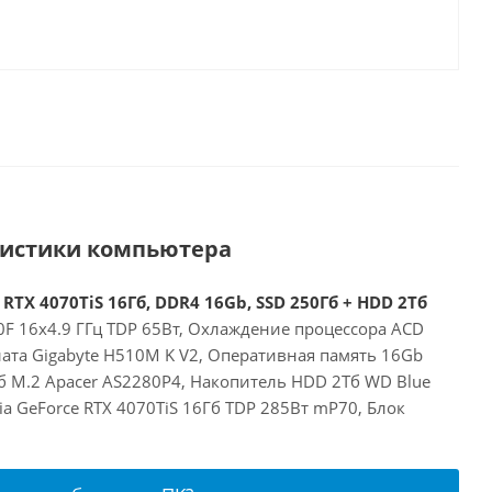
ристики компьютера
 RTX 4070TiS 16Гб, DDR4 16Gb, SSD 250Гб + HDD 2Тб
00F 16x4.9 ГГц TDP 65Вт, Охлаждение процессора ACD
ата Gigabyte H510M K V2, Оперативная память 16Gb
б M.2 Apacer AS2280P4, Накопитель HDD 2Тб WD Blue
a GeForce RTX 4070TiS 16Гб TDP 285Вт mP70, Блок