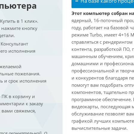
На базе какого проце
мпьютера
Этот компьютер собран на 
ядерный, 16-поточный проце
упить в 1 клик».
году, работает на базовой ч
и нажмите кнопку
режиме Turbo, имеет 4+16 
детали.
справляться с рендеринго
. Консультант
контента, разработкой ПО,
 его исполнения
машинным обучением, крип
домашними и профессионал
 желаемой
профессиональной и творче
льные пожелания.
и конкурентов благодаря 
ть и срок исполнения
помогут вам подобрать опт
компонентов, тщательно пр
ПК в корзину и
программное обеспечение.
омментарии к заказу
видеокарты, последующая м
 вами свяжемся,
обслуживание позволят вам
графикой лучших компьютер
вычислительные задачи.
тся окончательной. О