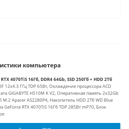
ристики компьютера
 RTX 4070TiS 16Гб, DDR4 64Gb, SSD 250Гб + HDD 2Тб
00F 12x4.3 ГГц TDP 65Вт, Охлаждение процессора ACD
лата GIGABYTE H510M K V2, Оперативная память 2x32Gb
б M.2 Apacer AS2280P4, Накопитель HDD 2Тб WD Blue
a GeForce RTX 4070TiS 16Гб TDP 285Вт mP70, Блок
ze