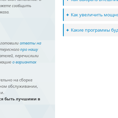
можете сообщить
каза.
Как увеличить мощно
Какие программы буд
иготовили
ответы на
нтересного
про нашу
ателей, перечислили
рмацию
о вариантах
ельно на сборке
йном обслуживании,
и.
ся быть лучшими в