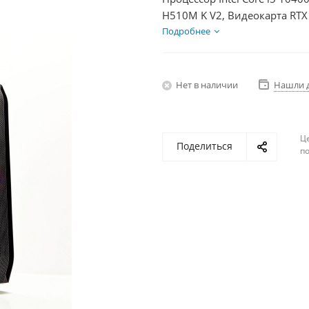
H510M K V2, Видеокарта RTX
+ HDD 2Тб, БП 750Вт
Подробнее
Нет в наличии
Нашли 
Ц
Поделиться
по