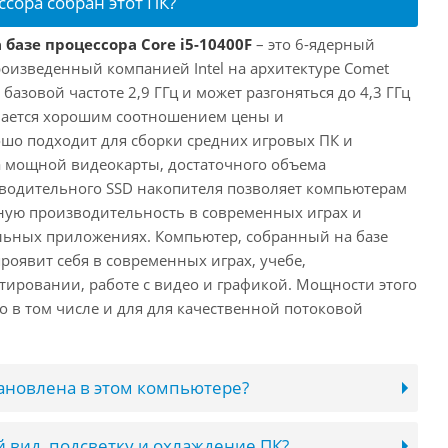
ссора собран этот ПК?
 базе процессора Core i5-10400F
– это 6-ядерный
роизведенный компанией Intel на архитектуре Comet
 базовой частоте 2,9 ГГц и может разгоняться до 4,3 ГГц
ичается хорошим соотношением цены и
шо подходит для сборки средних игровых ПК и
а мощной видеокарты, достаточного объема
водительного SSD накопителя позволяет компьютерам
ную производительность в современных играх и
льных приложениях. Компьютер, собранный на базе
проявит себя в современных играх, учебе,
ировании, работе с видео и графикой. Мощности этого
о в том числе и для для качественной потоковой
тановлена в этом компьютере?
 вид, подсветку и охлаждение ПК?