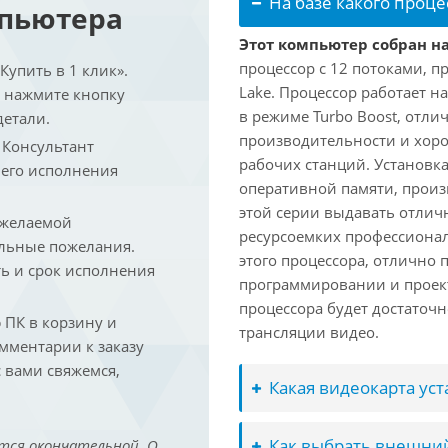
На базе какого проце
мпьютера
Этот компьютер собран на
процессор с 12 потоками, п
упить в 1 клик».
Lake. Процессор работает на
и нажмите кнопку
в режиме Turbo Boost, отл
детали.
производительности и хоро
. Консультант
рабочих станций. Установк
 его исполнения
оперативной памяти, произ
этой серии выдавать отлич
 желаемой
ресурсоемких профессиона
льные пожелания.
этого процессора, отлично 
ть и срок исполнения
программировании и проект
процессора будет достаточн
ПК в корзину и
трансляции видео.
омментарии к заказу
 вами свяжемся,
Какая видеокарта ус
Как выбрать внешний
тся окончательной. О