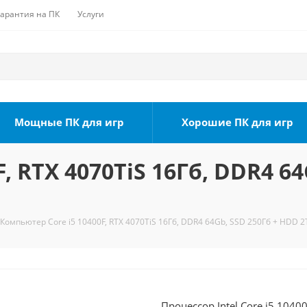
Гарантия на ПК
Услуги
Мощные ПК для игр
Хорошие ПК для игр
, RTX 4070TiS 16Гб, DDR4 64
Компьютер Core i5 10400F, RTX 4070TiS 16Гб, DDR4 64Gb, SSD 250Гб + HDD 2
Процессор Intel Core i5 104