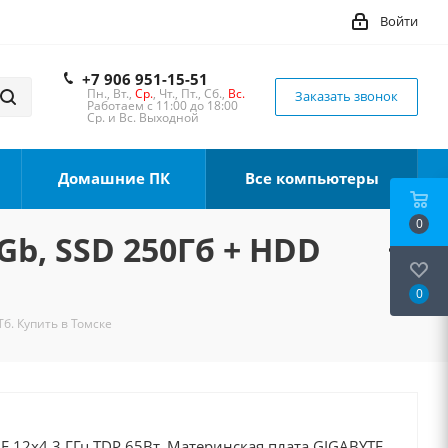
Войти
+7 906 951-15-51
Пн., Вт.,
Ср.
, Чт., Пт., Сб.,
Вс.
Заказать звонок
Работаем с 11:00 до 18:00
Ср. и Вс. Выходной
Домашние ПК
Все компьютеры
0
Gb, SSD 250Гб + HDD
0
Тб. Купить в Томске
00F 12x4.3 ГГц TDP 65Вт, Материнская плата GIGABYTE