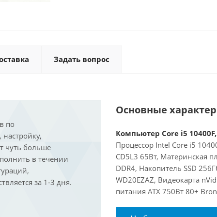
оставка
Задать вопрос
Основные характе
в по
Компьютер Core i5 10400F,
, настройку,
Процессор Intel Core i5 104
ит чуть больше
CD5L3 65Вт, Материнская п
ыполнить в течении
DDR4, Накопитель SSD 256Г
гураций,
WD20EZAZ, Видеокарта nVidi
вляется за 1-3 дня.
питания ATX 750Вт 80+ Bron