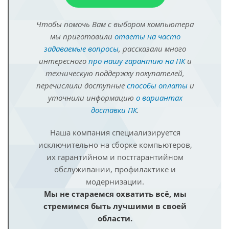
Чтобы помочь Вам с выбором компьютера
мы приготовили
ответы на часто
задаваемые вопросы
, рассказали много
интересного
про нашу гарантию на ПК
и
техническую поддержку покупателей,
перечислили доступные
способы оплаты
и
уточнили информацию
о вариантах
доставки ПК
.
Наша компания специализируется
исключительно на сборке компьютеров,
их гарантийном и постгарантийном
обслуживании, профилактике и
модернизации.
Мы не стараемся охватить всё, мы
стремимся быть лучшими в своей
области.