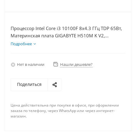
Процессор Intel Core i3 10100F 8x4.3 ГГц TDP 65Вт,
Материнская плата GIGABYTE H510M K V2,
Видеокарта RTX 4070S 12Гб, Память DDR4 64Gb,
Подробнее
Диски SSD 250Гб, БП 750Вт
Нет в наличии
Нашли дешевле?
Поделиться
Цена действительна при покупке в офисе, при оформлении
заказа по телефону, через WhatsApp или через интернет-
магазин.