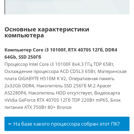
Основные характеристики
компьютера
Компьютер Core i3 10100F, RTX 4070S 12Гб, DDR4
64Gb, SSD 250Гб
Процессор Intel Core i3 10100F 8x4.3 ГГц TDP 65Вт,
Охлаждение процессора ACD CD5L3 65Вт, Материнская
плата GIGABYTE H510M K V2, Оперативная память
2x32Gb DDR4, Накопитель SSD 256Гб M.2 Apacer
AS2280P4, Накопитель HDD отсутствует, Видеокарта
nVidia GeForce RTX 4070S 12Гб TDP 220Вт mP65, Блок
питания ATX 750Вт 80+ Bronze
На базе какого процессора собран этот ПК?