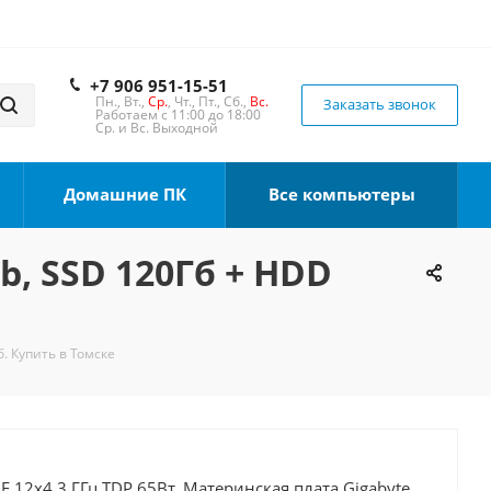
+7 906 951-15-51
Пн., Вт.,
Ср.
, Чт., Пт., Сб.,
Вс.
Заказать звонок
Работаем с 11:00 до 18:00
Ср. и Вс. Выходной
Домашние ПК
Все компьютеры
b, SSD 120Гб + HDD
б. Купить в Томске
0F 12x4.3 ГГц TDP 65Вт, Материнская плата Gigabyte