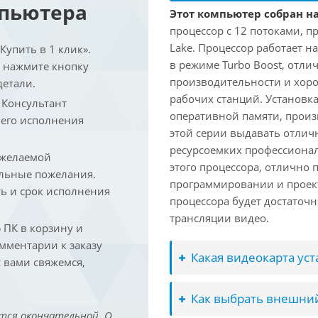
мпьютера
Этот компьютер собран на
процессор с 12 потоками, п
Lake. Процессор работает на
упить в 1 клик».
в режиме Turbo Boost, отл
и нажмите кнопку
производительности и хоро
детали.
рабочих станций. Установк
. Консультант
оперативной памяти, произ
 его исполнения
этой серии выдавать отлич
ресурсоемких профессиона
 желаемой
этого процессора, отлично 
льные пожелания.
программировании и проект
ть и срок исполнения
процессора будет достаточн
трансляции видео.
ПК в корзину и
омментарии к заказу
Какая видеокарта ус
 вами свяжемся,
Как выбрать внешний
тся окончательной. О