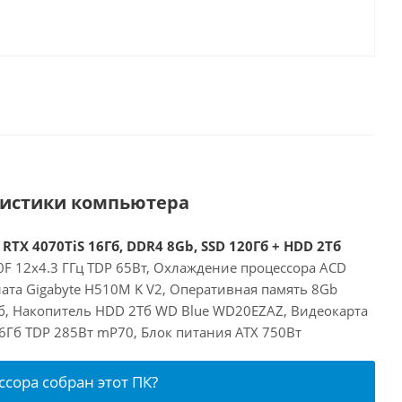
ристики компьютера
 RTX 4070TiS 16Гб, DDR4 8Gb, SSD 120Гб + HDD 2Тб
00F 12x4.3 ГГц TDP 65Вт, Охлаждение процессора ACD
ата Gigabyte H510M K V2, Оперативная память 8Gb
б, Накопитель HDD 2Тб WD Blue WD20EZAZ, Видеокарта
 16Гб TDP 285Вт mP70, Блок питания ATX 750Вт
ссора собран этот ПК?