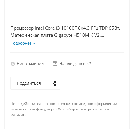
Процессор Intel Core i3 10100F 8x4.3 ГГц TDP 65Вт,
Материнская плата Gigabyte H510M K V2,
Видеокарта RTX 4070S 12Гб, Память DDR4 8Gb,
Подробнее
Диски SSD 120Гб, БП 750Вт
Нет в наличии
Нашли дешевле?
Поделиться
Цена действительна при покупке в офисе, при оформлении
заказа по телефону, через WhatsApp или через интернет-
магазин.