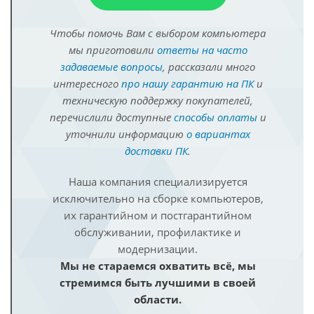
Чтобы помочь Вам с выбором компьютера
мы приготовили
ответы на часто
задаваемые вопросы
, рассказали много
интересного
про нашу гарантию на ПК
и
техническую поддержку покупателей,
перечислили доступные
способы оплаты
и
уточнили информацию
о вариантах
доставки ПК
.
Наша компания специализируется
исключительно на сборке компьютеров,
их гарантийном и постгарантийном
обслуживании, профилактике и
модернизации.
Мы не стараемся охватить всё, мы
стремимся быть лучшими в своей
области.