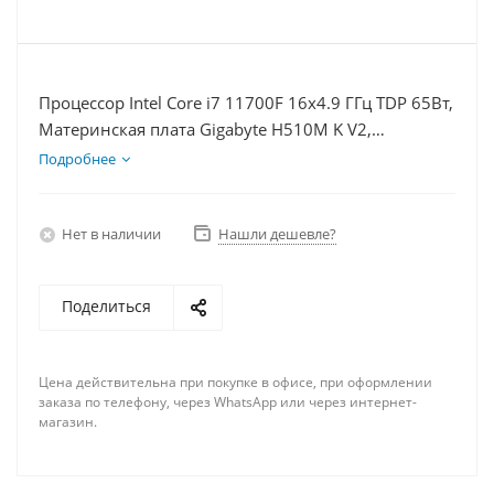
Процессор Intel Core i7 11700F 16x4.9 ГГц TDP 65Вт,
Материнская плата Gigabyte H510M K V2,
Видеокарта RTX 4070S 12Гб, Память DDR4 32Gb,
Подробнее
Диски SSD 120Гб + HDD 2Тб, БП 750Вт
Нет в наличии
Нашли дешевле?
Поделиться
Цена действительна при покупке в офисе, при оформлении
заказа по телефону, через WhatsApp или через интернет-
магазин.