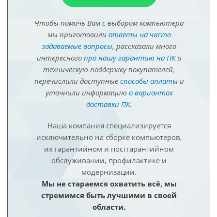
Чтобы помочь Вам с выбором компьютера
мы приготовили
ответы на часто
задаваемые вопросы
, рассказали много
интересного
про нашу гарантию на ПК
и
техническую поддержку покупателей,
перечислили доступные
способы оплаты
и
уточнили информацию
о вариантах
доставки ПК
.
Наша компания специализируется
исключительно на сборке компьютеров,
их гарантийном и постгарантийном
обслуживании, профилактике и
модернизации.
Мы не стараемся охватить всё, мы
стремимся быть лучшими в своей
области.