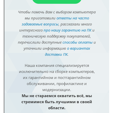
Чтобы помочь Вам с выбором компьютера
мы приготовили
ответы на часто
задаваемые вопросы
, рассказали много
интересного
про нашу гарантию на ПК
и
техническую поддержку покупателей,
перечислили доступные
способы оплаты
и
уточнили информацию
о вариантах
доставки ПК
.
Наша компания специализируется
исключительно на сборке компьютеров,
их гарантийном и постгарантийном
обслуживании, профилактике и
модернизации.
Мы не стараемся охватить всё, мы
стремимся быть лучшими в своей
области.