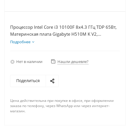
Процессор Intel Core i3 10100F 8x4.3 ГГц TDP 65Вт,
Материнская плата Gigabyte H510M K V2,
Видеокарта RTX 4070S 12Гб, Память DDR4 32Gb,
Подробнее
Диски SSD 120Гб + HDD 1Тб, БП 750Вт
Нет в наличии
Нашли дешевле?
Поделиться
Цена действительна при покупке в офисе, при оформлении
заказа по телефону, через WhatsApp или через интернет-
магазин.