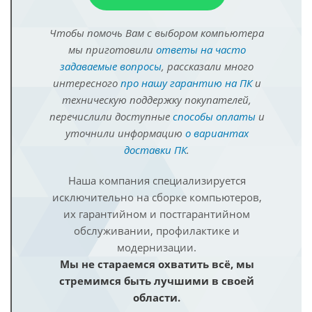
Чтобы помочь Вам с выбором компьютера
мы приготовили
ответы на часто
задаваемые вопросы
, рассказали много
интересного
про нашу гарантию на ПК
и
техническую поддержку покупателей,
перечислили доступные
способы оплаты
и
уточнили информацию
о вариантах
доставки ПК
.
Наша компания специализируется
исключительно на сборке компьютеров,
их гарантийном и постгарантийном
обслуживании, профилактике и
модернизации.
Мы не стараемся охватить всё, мы
стремимся быть лучшими в своей
области.