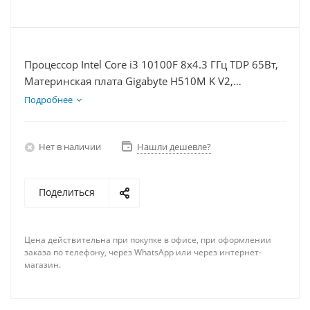
Процессор Intel Core i3 10100F 8x4.3 ГГц TDP 65Вт,
Материнская плата Gigabyte H510M K V2,
Видеокарта RTX 4070TiS 16Гб, Память DDR4 16Gb,
Подробнее
Диски SSD 120Гб + HDD 2Тб, БП 750Вт
Нет в наличии
Нашли дешевле?
Поделиться
Цена действительна при покупке в офисе, при оформлении
заказа по телефону, через WhatsApp или через интернет-
магазин.