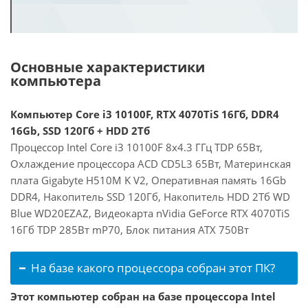
Основные характеристики
компьютера
Компьютер Core i3 10100F, RTX 4070TiS 16Гб, DDR4
16Gb, SSD 120Гб + HDD 2Тб
Процессор Intel Core i3 10100F 8x4.3 ГГц TDP 65Вт,
Охлаждение процессора ACD CD5L3 65Вт, Материнская
плата Gigabyte H510M K V2, Оперативная память 16Gb
DDR4, Накопитель SSD 120Гб, Накопитель HDD 2Тб WD
Blue WD20EZAZ, Видеокарта nVidia GeForce RTX 4070TiS
16Гб TDP 285Вт mP70, Блок питания ATX 750Вт
На базе какого процессора собран этот ПК?
Этот компьютер собран на базе процессора Intel