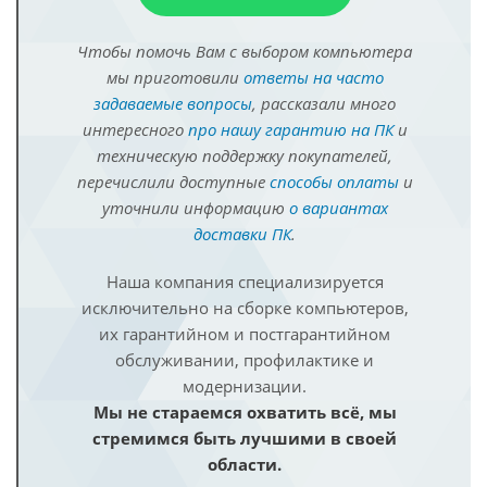
Чтобы помочь Вам с выбором компьютера
мы приготовили
ответы на часто
задаваемые вопросы
, рассказали много
интересного
про нашу гарантию на ПК
и
техническую поддержку покупателей,
перечислили доступные
способы оплаты
и
уточнили информацию
о вариантах
доставки ПК
.
Наша компания специализируется
исключительно на сборке компьютеров,
их гарантийном и постгарантийном
обслуживании, профилактике и
модернизации.
Мы не стараемся охватить всё, мы
стремимся быть лучшими в своей
области.