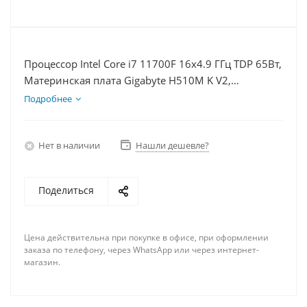
Процессор Intel Core i7 11700F 16x4.9 ГГц TDP 65Вт,
Материнская плата Gigabyte H510M K V2,
Видеокарта RTX 4070TiS 16Гб, Память DDR4 16Gb,
Подробнее
Диски SSD 120Гб + HDD 1Тб, БП 750Вт
Нет в наличии
Нашли дешевле?
Поделиться
Цена действительна при покупке в офисе, при оформлении
заказа по телефону, через WhatsApp или через интернет-
магазин.