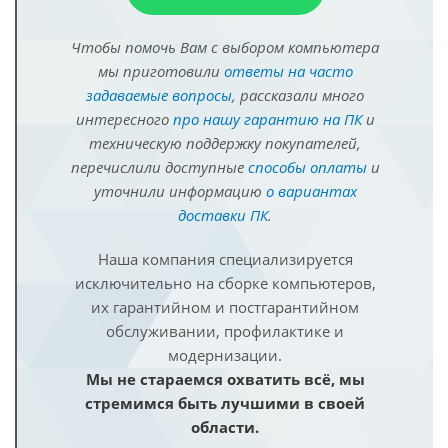
Чтобы помочь Вам с выбором компьютера
мы приготовили
ответы на часто
задаваемые вопросы
, рассказали много
интересного
про нашу гарантию на ПК
и
техническую поддержку покупателей,
перечислили доступные
способы оплаты
и
уточнили информацию
о вариантах
доставки ПК
.
Наша компания специализируется
исключительно на сборке компьютеров,
их гарантийном и постгарантийном
обслуживании, профилактике и
модернизации.
Мы не стараемся охватить всё, мы
стремимся быть лучшими в своей
области.