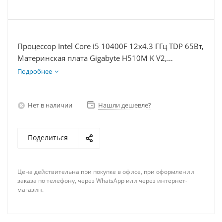
Процессор Intel Core i5 10400F 12x4.3 ГГц TDP 65Вт,
Материнская плата Gigabyte H510M K V2,
Видеокарта RTX 4070S 12Гб, Память DDR4 16Gb,
Подробнее
Диски SSD 120Гб + HDD 2Тб, БП 750Вт
Нет в наличии
Нашли дешевле?
Поделиться
Цена действительна при покупке в офисе, при оформлении
заказа по телефону, через WhatsApp или через интернет-
магазин.