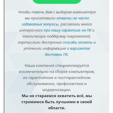
Чтобы помочь Вам с выбором компьютера
мы приготовили
ответы на часто
задаваемые вопросы
, рассказали много
интересного
про нашу гарантию на ПК
и
техническую поддержку покупателей,
перечислили доступные
способы оплаты
и
уточнили информацию
о вариантах
доставки ПК
.
Наша компания специализируется
исключительно на сборке компьютеров,
их гарантийном и постгарантийном
обслуживании, профилактике и
модернизации.
Мы не стараемся охватить всё, мы
стремимся быть лучшими в своей
области.