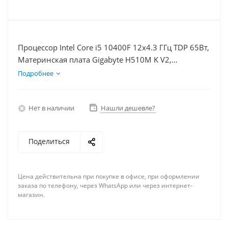
Процессор Intel Core i5 10400F 12x4.3 ГГц TDP 65Вт,
Материнская плата Gigabyte H510M K V2,
Видеокарта RTX 4070TiS 16Гб, Память DDR4 64Gb,
Подробнее
Диски SSD 120Гб, БП 750Вт
Нет в наличии
Нашли дешевле?
Поделиться
Цена действительна при покупке в офисе, при оформлении
заказа по телефону, через WhatsApp или через интернет-
магазин.