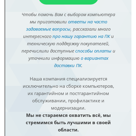
Чтобы помочь Вам с выбором компьютера
мы приготовили
ответы на часто
задаваемые вопросы
, рассказали много
интересного
про нашу гарантию на ПК
и
техническую поддержку покупателей,
перечислили доступные
способы оплаты
и
уточнили информацию
о вариантах
доставки ПК
.
Наша компания специализируется
исключительно на сборке компьютеров,
их гарантийном и постгарантийном
обслуживании, профилактике и
модернизации.
Мы не стараемся охватить всё, мы
стремимся быть лучшими в своей
области.