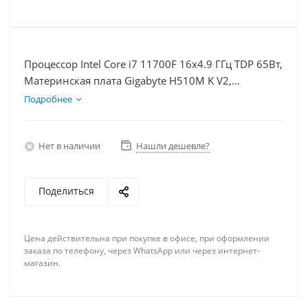
Процессор Intel Core i7 11700F 16x4.9 ГГц TDP 65Вт,
Материнская плата Gigabyte H510M K V2,
Видеокарта RTX 4070S 12Гб, Память DDR4 64Gb,
Подробнее
Диски SSD 120Гб + HDD 1Тб, БП 750Вт
Нет в наличии
Нашли дешевле?
Поделиться
Цена действительна при покупке в офисе, при оформлении
заказа по телефону, через WhatsApp или через интернет-
магазин.