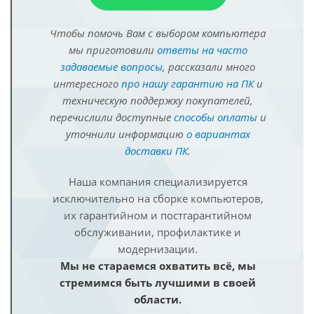
Чтобы помочь Вам с выбором компьютера
мы приготовили
ответы на часто
задаваемые вопросы
, рассказали много
интересного
про нашу гарантию на ПК
и
техническую поддержку покупателей,
перечислили доступные
способы оплаты
и
уточнили информацию
о вариантах
доставки ПК
.
Наша компания специализируется
исключительно на сборке компьютеров,
их гарантийном и постгарантийном
обслуживании, профилактике и
модернизации.
Мы не стараемся охватить всё, мы
стремимся быть лучшими в своей
области.