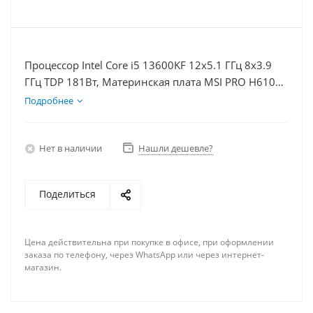
Процессор Intel Core i5 13600KF 12x5.1 ГГц 8x3.9
ГГц TDP 181Вт, Материнская плата MSI PRO H610M-
E, Видеокарта RTX 4090 24Гб, Память DDR4 32Gb,
Подробнее
Диски SSD 500Гб + HDD 1Тб, БП 850Вт
Нет в наличии
Нашли дешевле?
Поделиться
Цена действительна при покупке в офисе, при оформлении
заказа по телефону, через WhatsApp или через интернет-
магазин.